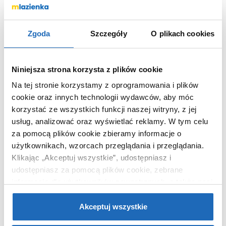
Zgoda
Szczegóły
O plikach cookies
69
,
11
zł
Niniejsza strona korzysta z plików cookie
DO KOSZYKA
Na tej stronie korzystamy z oprogramowania i plików
cookie oraz innych technologii wydawców, aby móc
korzystać ze wszystkich funkcji naszej witryny, z jej
usług, analizować oraz wyświetlać reklamy.
W tym celu
Wybierz wariant:
za pomocą plików cookie zbieramy informacje o
chrom
Kolor
użytkownikach, wzorcach przeglądania i przeglądania.
Klikając „Akceptuj wszystkie”, udostępniasz i
udostępniasz za pomocą plików cookie, zebrane
Chcesz zamówić telefonicznie?
informacje dla użytkowników zewnętrznych, a także nasi
partnerzy reklamowi.
Jeśli chcesz, włącz „Tylko
wymagane pliki cookie”.
Pamiętaj jednak, że
Akceptuj wszystkie
zablokowane niektóre pliki cookie mogą mieć wpływ na
OPIS PRODUKTU