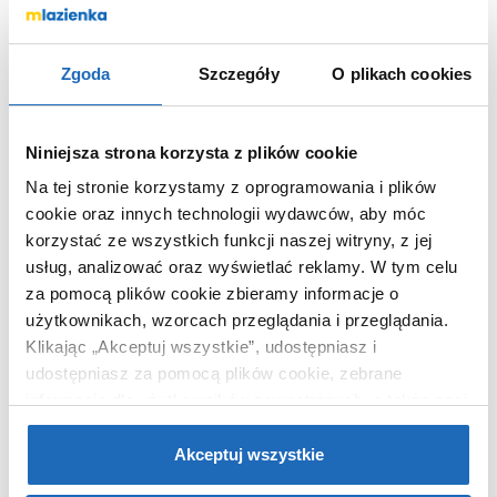
Zgoda
Szczegóły
O plikach cookies
66
,
95
zł
Niniejsza strona korzysta z plików cookie
DO KOSZYKA
Na tej stronie korzystamy z oprogramowania i plików
cookie oraz innych technologii wydawców, aby móc
korzystać ze wszystkich funkcji naszej witryny, z jej
usług, analizować oraz wyświetlać reklamy.
W tym celu
Wybierz wariant:
za pomocą plików cookie zbieramy informacje o
satyna
Kolor
użytkownikach, wzorcach przeglądania i przeglądania.
Klikając „Akceptuj wszystkie”, udostępniasz i
udostępniasz za pomocą plików cookie, zebrane
Chcesz zamówić telefonicznie?
informacje dla użytkowników zewnętrznych, a także nasi
partnerzy reklamowi.
Jeśli chcesz, włącz „Tylko
wymagane pliki cookie”.
Pamiętaj jednak, że
Akceptuj wszystkie
zablokowane niektóre pliki cookie mogą mieć wpływ na
OPIS PRODUKTU