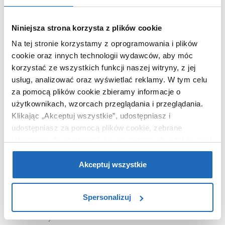
Chcesz zamówić telefonicznie?
Niniejsza strona korzysta z plików cookie
Na tej stronie korzystamy z oprogramowania i plików
cookie oraz innych technologii wydawców, aby móc
OPIS PRODUKTU
korzystać ze wszystkich funkcji naszej witryny, z jej
usług, analizować oraz wyświetlać reklamy.
W tym celu
za pomocą plików cookie zbieramy informacje o
Marka
Kuchinox
użytkownikach, wzorcach przeglądania i przeglądania.
Seria
Madera
Klikając „Akceptuj wszystkie”, udostępniasz i
Nr katalogowy
BQM068D
udostępniasz za pomocą plików cookie, zebrane
informacje dla użytkowników zewnętrznych, a także nasi
Montaż
stojąca
partnerzy reklamowi.
Jeśli chcesz, włącz „Tylko
Typ
jednouchwytowa
wymagane pliki cookie”.
Pamiętaj jednak, że
Akceptuj wszystkie
Kolor
chrom
zablokowane niektóre pliki cookie mogą mieć wpływ na
Wyciągana wylewka
nie
sposób dostarczania treści niedostosowanych do potrzeb
Spersonalizuj
użytkowników.
Podokienna
nie
Wykończenie
metal
Aby uzyskać więcej informacji na temat plików plików