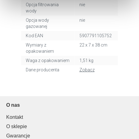
Opcja filtrowania
nie
cookie, kliknij „Ustawienia plików cookie”.
Jeśli chcesz
wody
uzyskać więcej informacji na temat plików cookie i tego,
Opcja wody
nie
dlaczego ich przepisy, przejdź do zakładu „Informacje o
gazowanej
plikach cookie”.
Kod EAN
5907791105752
Wymiary z
22 x 7 x 38 cm
opakowaniem
Waga z opakowaniem
1,51 kg
Dane producenta
Zobacz
O nas
Kontakt
O sklepie
Gwarancje