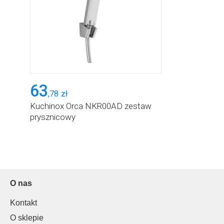
63
,
78
zł
Kuchinox Orca NKR00AD zestaw
prysznicowy
O nas
Kontakt
O sklepie