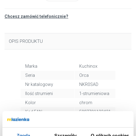
Chcesz zamówić telefonicznie?
OPIS PRODUKTU
Marka
Kuchinox
Seria
Orca
Nr katalogowy
NKR0SAD
Ilość strumieni
1-strumieniowa
Kolor
chrom
Kod EAN
5907791122421
Wymiary z
4 x 30 x 16 cm
opakowaniem
Zgoda
Szczegóły
O plikach cookies