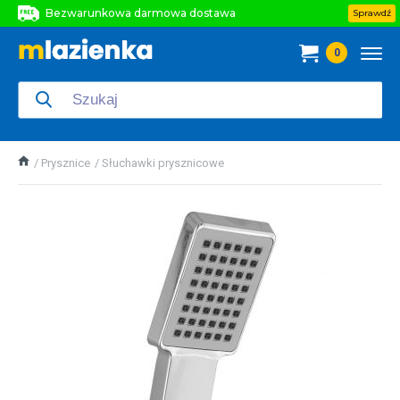
Bezwarunkowa darmowa dostawa
Sprawdź
Bezwarunkowa darmowa dostawa
0
Bezwarunkowa darmowa dostawa
Prysznice
Słuchawki prysznicowe