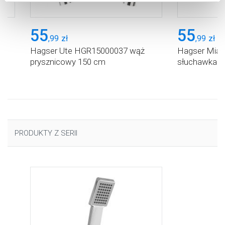
Aby uzyskać więcej informacji na temat plików plików
cookie, kliknij „Ustawienia plików cookie”.
Jeśli chcesz
55
55
uzyskać więcej informacji na temat plików cookie i tego,
,
99
zł
,
99
zł
dlaczego ich przepisy, przejdź do zakładu „Informacje o
Hagser Ute HGR15000037 wąż
Hagser Mia
plikach cookie”.
prysznicowy 150 cm
słuchawka p
PRODUKTY Z SERII