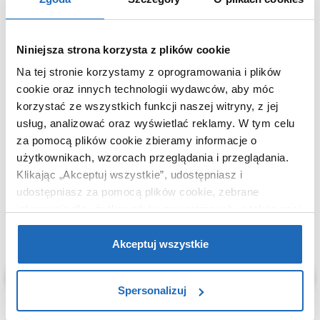
Waga z opakowaniem
0,10 kg
Dane producenta
Zobacz
Niniejsza strona korzysta z plików cookie
Na tej stronie korzystamy z oprogramowania i plików
cookie oraz innych technologii wydawców, aby móc
korzystać ze wszystkich funkcji naszej witryny, z jej
KUPOWANE Z
usług, analizować oraz wyświetlać reklamy.
W tym celu
za pomocą plików cookie zbieramy informacje o
użytkownikach, wzorcach przeglądania i przeglądania.
Klikając „Akceptuj wszystkie”, udostępniasz i
udostępniasz za pomocą plików cookie, zebrane
informacje dla użytkowników zewnętrznych, a także nasi
partnerzy reklamowi.
Jeśli chcesz, włącz „Tylko
wymagane pliki cookie”.
Pamiętaj jednak, że
Akceptuj wszystkie
zablokowane niektóre pliki cookie mogą mieć wpływ na
sposób dostarczania treści niedostosowanych do potrzeb
Spersonalizuj
użytkowników.