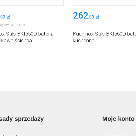
262
,
00
zł
,
00
zł
logowa:
310
,
00
zł
ox Stilo BKI550D bateria
Kuchinox Stilo BKI560D bate
kowa ścienna
kuchenna
sady sprzedaży
Moje konto