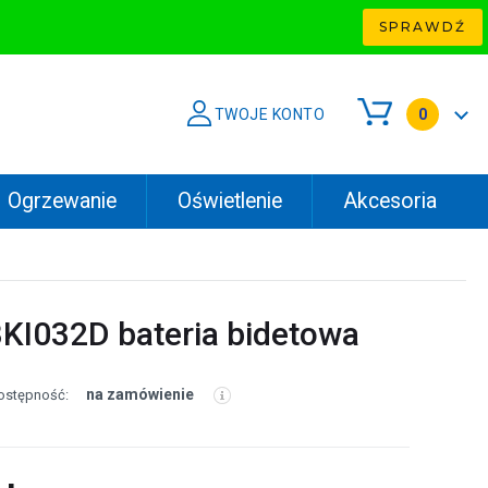
SPRAWDŹ
TWOJE KONTO
0
Ogrzewanie
Oświetlenie
Akcesoria
BKI032D bateria bidetowa
na zamówienie
ostępność: