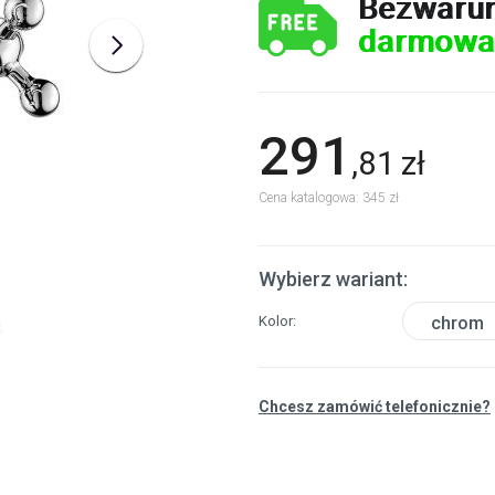
Bezwaru
darmowa
291
,
81
zł
Cena katalogowa: 345 zł
Wybierz wariant:
Kolor
chrom
Chcesz zamówić telefonicznie?