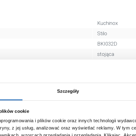
Kuchinox
Stilo
BKI032D
stojąca
dwuuchwytowa
zwykła
chrom
Szczegóły
tak
5907791106384
 plików cookie
17 x 10 x 21 cm
 oprogramowania i plików cookie oraz innych technologii wydaw
1,34 kg
tryny, z jej usług, analizować oraz wyświetlać reklamy.
W tym ce
ownikach, wzorcach przeglądania i przeglądania.
Klikając „Akce