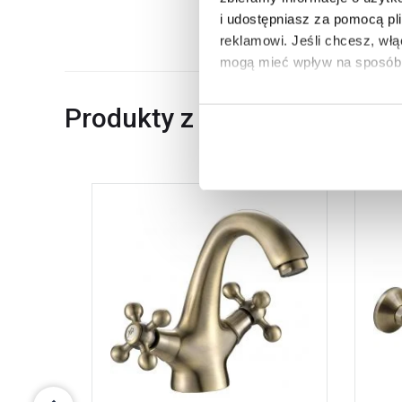
Dane producenta
i udostępniasz za pomocą pl
reklamowi.
Jeśli chcesz, wł
mogą mieć wpływ na sposób 
Aby uzyskać więcej informacj
Produkty z serii
więcej informacji na temat pl