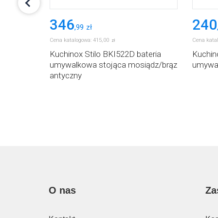
346
240
,
99
zł
Cena katalogowa:
415
,
00
Cena kata
zł
teria
Kuchinox Stilo BKI522D bateria
Kuchin
umywalkowa stojąca mosiądz/brąz
umywal
antyczny
O nas
Za