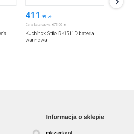
411
388
,
99
zł
,
35
Cena katalogowa:
675
,
00
Cena katalog
zł
ria
Kuchinox Stilo BKI511D bateria
Kuchinox 
wannowa
wannow
Informacja o sklepie
mlazienka.pl