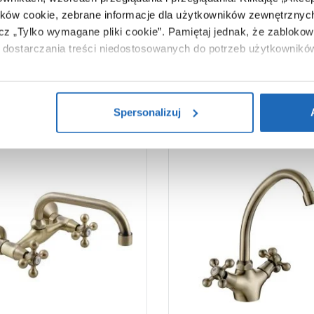
Zobacz
ików cookie, zebrane informacje dla użytkowników zewnętrznych
ącz „Tylko wymagane pliki cookie”.
Pamiętaj jednak, że zablokowa
dostarczania treści niedostosowanych do potrzeb użytkownikó
i na temat plików plików cookie, kliknij „Ustawienia plików cook
ików cookie i tego, dlaczego ich przepisy, przejdź do zakładu „I
Spersonalizuj