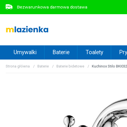
Bezwarunkowa darmowa dostawa
Bezwarunkowa darmowa dostawa
Umywalki
Baterie
Toalety
Pry
Strona główna
Baterie
Baterie bidetowe
Kuchinox Stilo BKI03