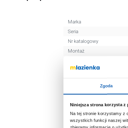
Marka
Seria
Nr katalogowy
Montaż
Typ
Rodzaj
Kolor
Zgoda
Z korkiem
Kod EAN
Niniejsza strona korzysta z
Wymiary z opakowaniem
Na tej stronie korzystamy z
Waga z opakowaniem
wszystkich funkcji naszej wi
zbieramy informacje o użytk