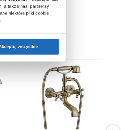
, a także nasi partnerzy
ne niektóre pliki cookie
w.
ie”.
Jeśli chcesz uzyskać
nformacje o plikach cookie”.
Akceptuj wszystkie