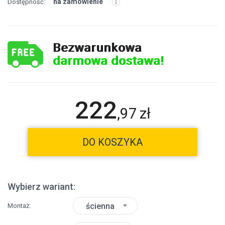
na zamówienie
Dostępność:
Bezwarunkowa
darmowa dostawa!
222
,
97
zł
DO KOSZYKA
Wybierz wariant:
ścienna
Montaż