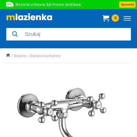
Bezwarunkowa darmowa dostawa
Sprawdź
Bezwarunkowa darmowa dostawa
0
Bezwarunkowa darmowa dostawa
Baterie
Baterie kuchenne