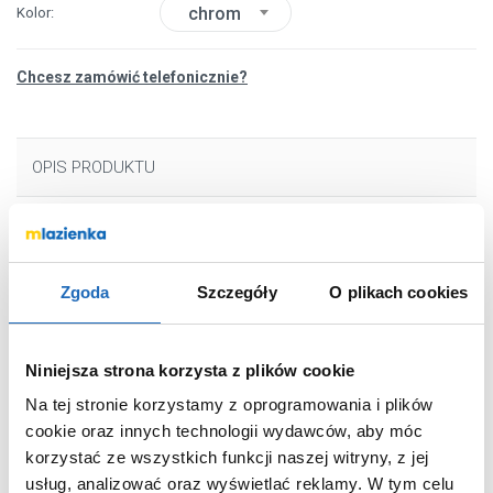
chrom
Kolor
Chcesz zamówić telefonicznie?
OPIS PRODUKTU
Marka
Kuchinox
Seria
Stilo
Zgoda
Szczegóły
O plikach cookies
Nr katalogowy
BKI080D
Montaż
ścienna
Niniejsza strona korzysta z plików cookie
Typ
dwuuchwytowa
Na tej stronie korzystamy z oprogramowania i plików
Kolor
chrom
cookie oraz innych technologii wydawców, aby móc
Wyciągana wylewka
nie
korzystać ze wszystkich funkcji naszej witryny, z jej
usług, analizować oraz wyświetlać reklamy.
W tym celu
Podokienna
nie