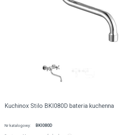
Kuchinox Stilo BKI080D bateria kuchenna
BKI080D
Nr katalogowy: