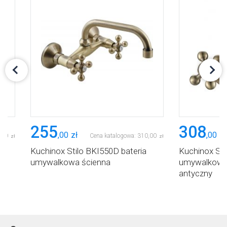
255
308
,
00
zł
,
00
zł
,
00
Cena katalogowa:
310
,
00
zł
zł
Kuchinox Stilo BKI550D bateria
Kuchinox Sti
umywalkowa ścienna
umywalkowa 
antyczny