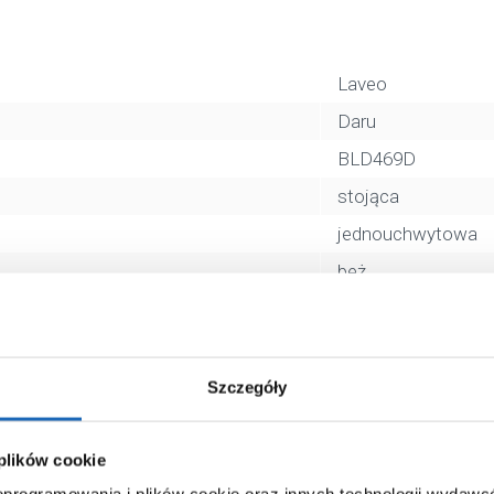
Laveo
Daru
BLD469D
stojąca
jednouchwytowa
beż
tak
nie
granit
Szczegóły
nie
nie
 plików cookie