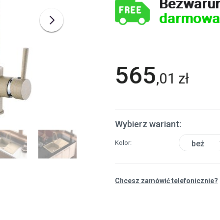
Bezwaru
darmowa
565
,
01
zł
Wybierz wariant:
Kolor
beż
Chcesz zamówić telefonicznie?