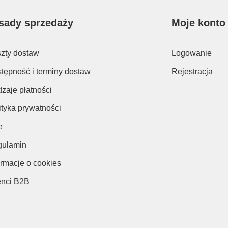
sady sprzedaży
Moje konto
zty dostaw
Logowanie
tępność i terminy dostaw
Rejestracja
zaje płatności
ityka prywatności
e
ulamin
ormacje o cookies
enci B2B