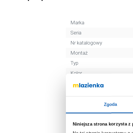
Marka
Seria
Nr katalogowy
Montaż
Typ
Kolor
Wyciągana wylewka
Podokienna
Wykończenie
Zgoda
Opcja filtrowania wody
Opcja wody gazowanej
Niniejsza strona korzysta z