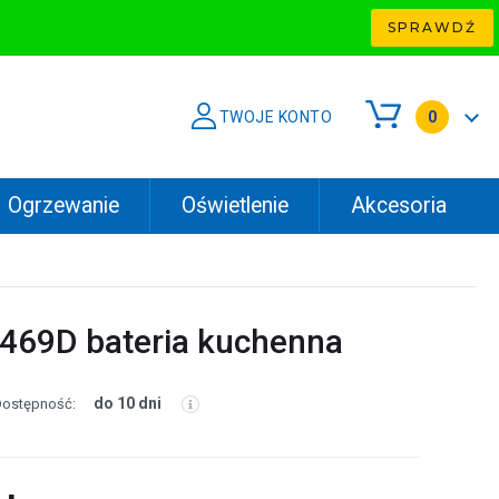
SPRAWDŹ
TWOJE KONTO
0
Ogrzewanie
Oświetlenie
Akcesoria
469D bateria kuchenna
do 10 dni
ostępność: