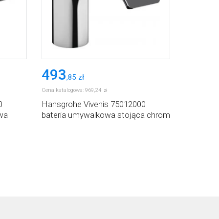
493
,
85
zł
Cena katalogowa:
969
,
24
zł
0
Hansgrohe Vivenis 75012000
wa
bateria umywalkowa stojąca chrom