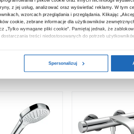
 oprogramowania i plików cookie oraz innych technologii wydaw
5907791126351
tryny, z jej usług, analizować oraz wyświetlać reklamy.
W tym ce
32 x 8 x 59 cm
ownikach, wzorcach przeglądania i przeglądania.
Klikając „Akce
2,26 kg
ików cookie, zebrane informacje dla użytkowników zewnętrznych
ącz „Tylko wymagane pliki cookie”.
Pamiętaj jednak, że zablokowa
Zobacz
dostarczania treści niedostosowanych do potrzeb użytkownikó
i na temat plików plików cookie, kliknij „Ustawienia plików cook
ików cookie i tego, dlaczego ich przepisy, przejdź do zakładu „I
Spersonalizuj