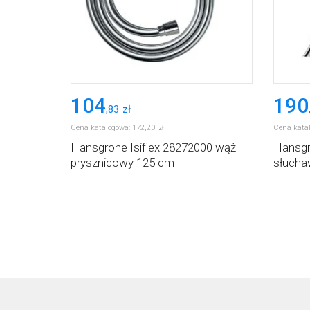
104
190
,
83
zł
Cena katalogowa:
172
,
20
Cena kata
zł
Hansgrohe Isiflex 28272000 wąż
Hansgr
prysznicowy 125 cm
słucha