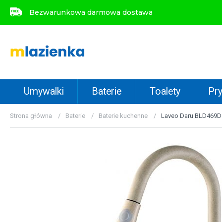
Bezwarunkowa darmowa dostawa
Bezwarunkowa darmowa dostawa
Umywalki
Baterie
Toalety
Pry
Strona główna
Baterie
Baterie kuchenne
Laveo Daru BLD469D 