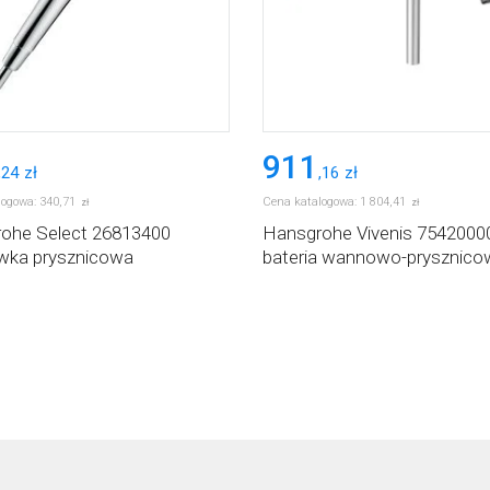
911
,
24
zł
,
16
zł
logowa:
340
,
71
Cena katalogowa:
1 804
,
41
zł
zł
ohe Select 26813400
Hansgrohe Vivenis 7542000
wka prysznicowa
bateria wannowo-prysznico