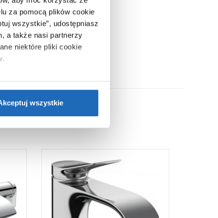
ców, aby móc korzystać ze
lu za pomocą plików cookie
ptuj wszystkie”, udostępniasz
, a także nasi partnerzy
ne niektóre pliki cookie
w.
ie”.
Jeśli chcesz uzyskać
nformacje o plikach cookie”.
Akceptuj wszystkie