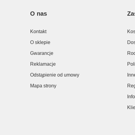
O nas
Za
Kontakt
Kos
O sklepie
Dos
Gwarancje
Rod
Reklamacje
Pol
Odstąpienie od umowy
Inn
Mapa strony
Reg
Inf
Kli