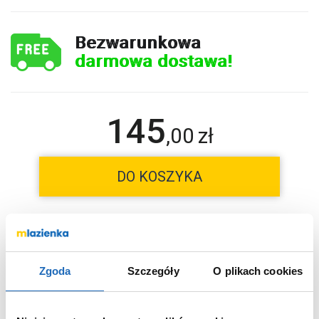
Bezwarunkowa
darmowa dostawa!
145
,
00
zł
DO KOSZYKA
Wybierz wariant:
czarny
Kolor
Zgoda
Szczegóły
O plikach cookies
Chcesz zamówić telefonicznie?