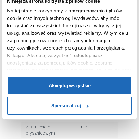
Niniejsza strona korzysta z plików cookie
Na tej stronie korzystamy z oprogramowania i plików
cookie oraz innych technologii wydawców, aby móc
OPIS PRODUKTU
korzystać ze wszystkich funkcji naszej witryny, z jej
usług, analizować oraz wyświetlać reklamy.
W tym celu
za pomocą plików cookie zbieramy informacje o
użytkownikach, wzorcach przeglądania i przeglądania.
Klikając „Akceptuj wszystkie”, udostępniasz i
Marka
Laveo
udostępniasz za pomocą plików cookie, zebrane
informacje dla użytkowników zewnętrznych, a także nasi
Seria
Leia
partnerzy reklamowi.
Jeśli chcesz, włącz „Tylko
Nr katalogowy
NLE7DAD
wymagane pliki cookie”.
Pamiętaj jednak, że
Akceptuj wszystkie
Kształt
okrągła
zablokowane niektóre pliki cookie mogą mieć wpływ na
Dłuższy bok
24 cm
sposób dostarczania treści niedostosowanych do potrzeb
Spersonalizuj
użytkowników.
Krótszy bok
24 cm
Kolor
czarny
Aby uzyskać więcej informacji na temat plików plików
Z ramieniem
nie
cookie, kliknij „Ustawienia plików cookie”.
Jeśli chcesz
prysznicowym
uzyskać więcej informacji na temat plików cookie i tego,