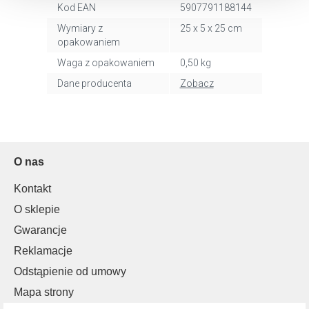
Kod EAN
5907791188144
dlaczego ich przepisy, przejdź do zakładu „Informacje o
Wymiary z
25 x 5 x 25 cm
plikach cookie”.
opakowaniem
Waga z opakowaniem
0,50 kg
Dane producenta
Zobacz
O nas
Kontakt
O sklepie
Gwarancje
Reklamacje
Odstąpienie od umowy
Mapa strony