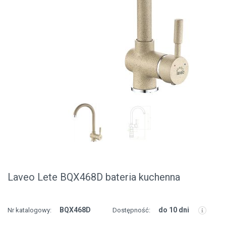
Laveo Lete BQX468D bateria kuchenna
BQX468D
do 10 dni
Nr katalogowy:
Dostępność: