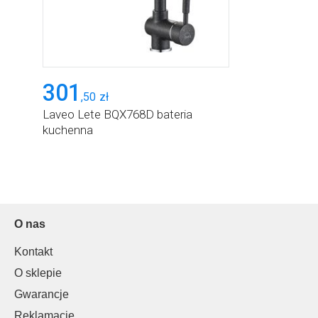
301
,
50
zł
Laveo Lete BQX768D bateria
kuchenna
O nas
Kontakt
O sklepie
Gwarancje
Reklamacje