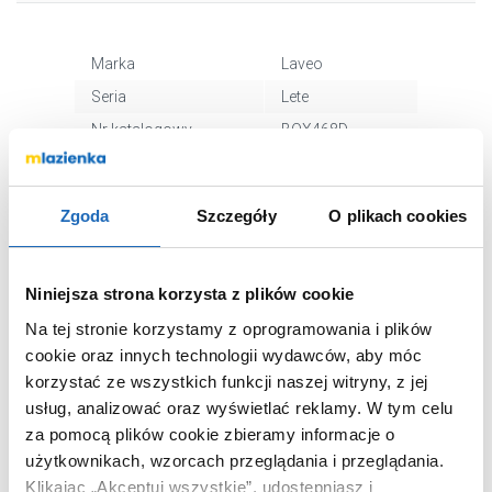
Marka
Laveo
Seria
Lete
Nr katalogowy
BQX468D
Montaż
stojąca
Typ
jednouchwytowa
Zgoda
Szczegóły
O plikach cookies
Kolor
beż
Wyciągana wylewka
nie
Niniejsza strona korzysta z plików cookie
Podokienna
nie
Wykończenie
granit/metal
Na tej stronie korzystamy z oprogramowania i plików
cookie oraz innych technologii wydawców, aby móc
Opcja filtrowania
nie
korzystać ze wszystkich funkcji naszej witryny, z jej
wody
usług, analizować oraz wyświetlać reklamy.
W tym celu
Opcja wody
nie
za pomocą plików cookie zbieramy informacje o
gazowanej
użytkownikach, wzorcach przeglądania i przeglądania.
Kod EAN
5907791125439
Klikając „Akceptuj wszystkie”, udostępniasz i