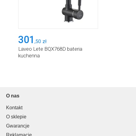
301
,
50
zł
Laveo Lete BQX768D bateria
kuchenna
O nas
Kontakt
O sklepie
Gwarancje
Reklamacje