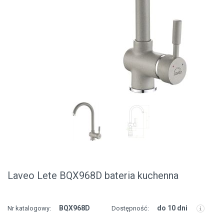
Laveo Lete BQX968D bateria kuchenna
BQX968D
do 10 dni
Nr katalogowy:
Dostępność: