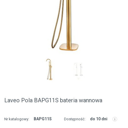
Laveo Pola BAPG11S bateria wannowa
BAPG11S
do 10 dni
Nr katalogowy:
Dostępność: