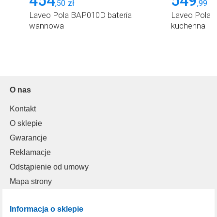
454
549
,
50
zł
,
99
zł
Laveo Pola BAP010D bateria
Laveo Pola 
wannowa
kuchenna
O nas
Kontakt
O sklepie
Gwarancje
Reklamacje
Odstąpienie od umowy
Mapa strony
Informacja o sklepie