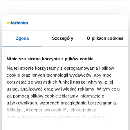
Marka
Laveo
Seria
Pola
Nr katalogowy
BAPG11S
Zgoda
Szczegóły
O plikach cookies
Montaż
wolnostojąca
Typ
jednouchwytowa
Niniejsza strona korzysta z plików cookie
Termostat
bez termostatu
Na tej stronie korzystamy z oprogramowania i plików
Zestaw natryskowy
tak
cookie oraz innych technologii wydawców, aby móc
Kolor
złoty
korzystać ze wszystkich funkcji naszej witryny, z jej
Kod EAN
5907791183286
usług, analizować oraz wyświetlać reklamy.
W tym celu
Wymiary z
76 x 10 x 35 cm
za pomocą plików cookie zbieramy informacje o
opakowaniem
użytkownikach, wzorcach przeglądania i przeglądania.
Klikając „Akceptuj wszystkie”, udostępniasz i
Waga z opakowaniem
6,12 kg
udostępniasz za pomocą plików cookie, zebrane
Dane producenta
Zobacz
informacje dla użytkowników zewnętrznych, a także nasi