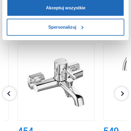
partnerzy reklamowi.
Jeśli chcesz, włącz „Tylko
wymagane pliki cookie”.
Pamiętaj jednak, że
Akceptuj wszystkie
zablokowane niektóre pliki cookie mogą mieć wpływ na
sposób dostarczania treści niedostosowanych do potrzeb
PRODUKTY Z SERII
Spersonalizuj
użytkowników.
Aby uzyskać więcej informacji na temat plików plików
cookie, kliknij „Ustawienia plików cookie”.
Jeśli chcesz
uzyskać więcej informacji na temat plików cookie i tego,
dlaczego ich przepisy, przejdź do zakładu „Informacje o
plikach cookie”.