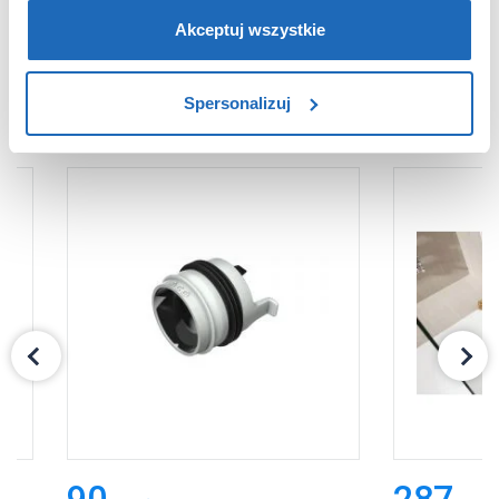
partnerzy reklamowi.
Jeśli chcesz, włącz „Tylko
wymagane pliki cookie”.
Pamiętaj jednak, że
Akceptuj wszystkie
zablokowane niektóre pliki cookie mogą mieć wpływ na
sposób dostarczania treści niedostosowanych do potrzeb
PRODUKTY Z SERII
Spersonalizuj
użytkowników.
Aby uzyskać więcej informacji na temat plików plików
cookie, kliknij „Ustawienia plików cookie”.
Jeśli chcesz
uzyskać więcej informacji na temat plików cookie i tego,
dlaczego ich przepisy, przejdź do zakładu „Informacje o
plikach cookie”.