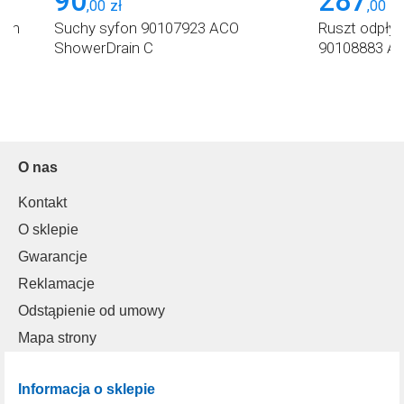
90
287
,
00
zł
,
00
zł
 cm
Suchy syfon 90107923 ACO
Ruszt odpływ
ShowerDrain C
90108883 AC
O nas
Kontakt
O sklepie
Gwarancje
Reklamacje
Odstąpienie od umowy
Mapa strony
Informacja o sklepie