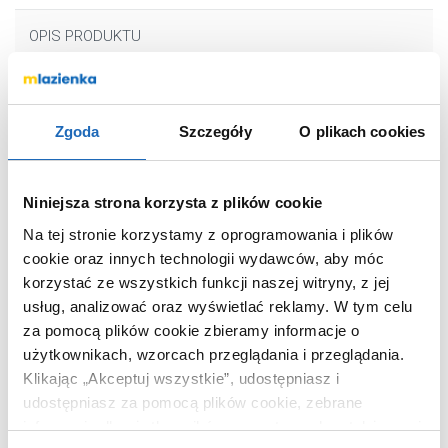
OPIS PRODUKTU
Marka
ACO
Zgoda
Szczegóły
O plikach cookies
Seria
ShowerDrain C
Nr katalogowy
90107262
Niniejsza strona korzysta z plików cookie
Rodzaj
liniowy
Na tej stronie korzystamy z oprogramowania i plików
Długość
100 cm
cookie oraz innych technologii wydawców, aby móc
Kolor
stal
korzystać ze wszystkich funkcji naszej witryny, z jej
Kod EAN
4002626517760
usług, analizować oraz wyświetlać reklamy.
W tym celu
Wymiary z
25 x 10 x 100
za pomocą plików cookie zbieramy informacje o
opakowaniem
cm
użytkownikach, wzorcach przeglądania i przeglądania.
Klikając „Akceptuj wszystkie”, udostępniasz i
Waga z opakowaniem
0,20 kg
udostępniasz za pomocą plików cookie, zebrane
Dane producenta
Zobacz
informacje dla użytkowników zewnętrznych, a także nasi