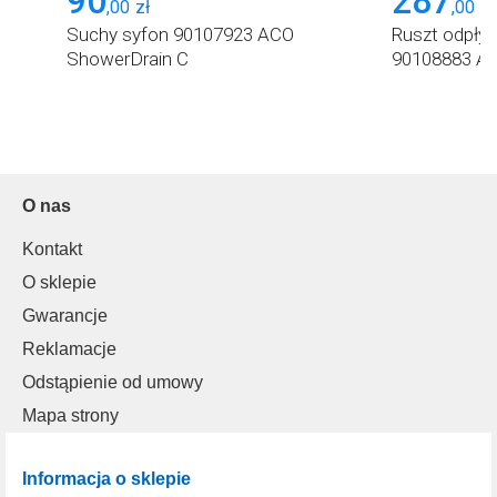
90
287
,
00
zł
,
00
zł
cm
Suchy syfon 90107923 ACO
Ruszt odpływ
ShowerDrain C
90108883 AC
O nas
Kontakt
O sklepie
Gwarancje
Reklamacje
Odstąpienie od umowy
Mapa strony
Informacja o sklepie