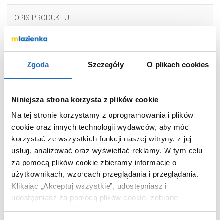
OPIS PRODUKTU
Marka
ACO
Zgoda
Szczegóły
O plikach cookies
Seria
ShowerDrain C
Nr katalogowy
90107259
Niniejsza strona korzysta z plików cookie
Rodzaj
liniowy
Na tej stronie korzystamy z oprogramowania i plików
Długość
149 cm
cookie oraz innych technologii wydawców, aby móc
Kolor
stal
korzystać ze wszystkich funkcji naszej witryny, z jej
Kod EAN
4002626517739
usług, analizować oraz wyświetlać reklamy.
W tym celu
Wymiary z
25 x 10 x 149
za pomocą plików cookie zbieramy informacje o
opakowaniem
cm
użytkownikach, wzorcach przeglądania i przeglądania.
Klikając „Akceptuj wszystkie”, udostępniasz i
Waga z opakowaniem
0,20 kg
udostępniasz za pomocą plików cookie, zebrane
Dane producenta
Zobacz
informacje dla użytkowników zewnętrznych, a także nasi