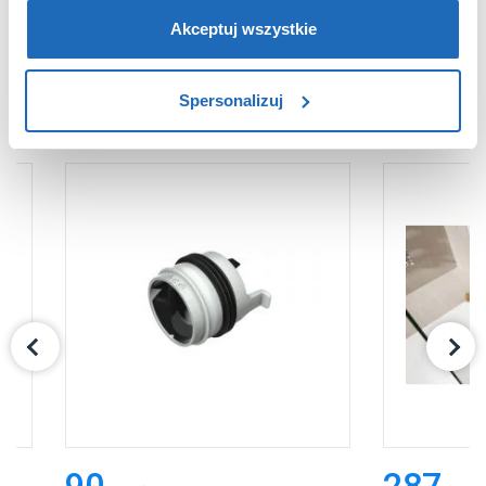
partnerzy reklamowi.
Jeśli chcesz, włącz „Tylko
wymagane pliki cookie”.
Pamiętaj jednak, że
Akceptuj wszystkie
zablokowane niektóre pliki cookie mogą mieć wpływ na
sposób dostarczania treści niedostosowanych do potrzeb
PRODUKTY Z SERII
Spersonalizuj
użytkowników.
Aby uzyskać więcej informacji na temat plików plików
cookie, kliknij „Ustawienia plików cookie”.
Jeśli chcesz
uzyskać więcej informacji na temat plików cookie i tego,
dlaczego ich przepisy, przejdź do zakładu „Informacje o
plikach cookie”.