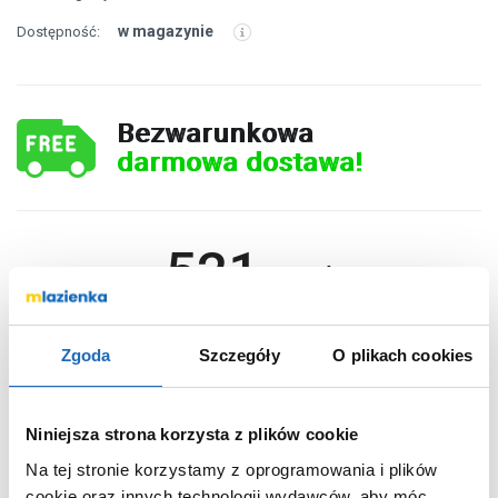
w magazynie
Dostępność:
Bezwarunkowa
darmowa dostawa!
521
,
99
zł
DO KOSZYKA
Zgoda
Szczegóły
O plikach cookies
Niniejsza strona korzysta z plików cookie
Chcesz zamówić telefonicznie?
Na tej stronie korzystamy z oprogramowania i plików
cookie oraz innych technologii wydawców, aby móc