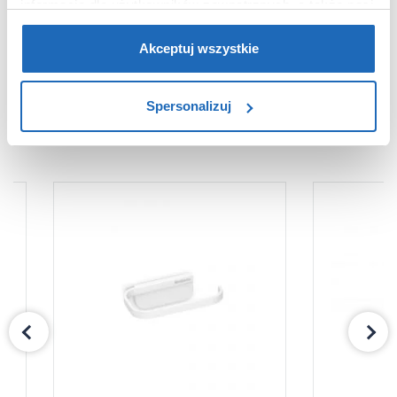
informacje dla użytkowników zewnętrznych, a także nasi
Dane producenta
Zobacz
partnerzy reklamowi.
Jeśli chcesz, włącz „Tylko
wymagane pliki cookie”.
Pamiętaj jednak, że
Akceptuj wszystkie
zablokowane niektóre pliki cookie mogą mieć wpływ na
sposób dostarczania treści niedostosowanych do potrzeb
Spersonalizuj
użytkowników.
PRODUKTY Z SERII
Aby uzyskać więcej informacji na temat plików plików
cookie, kliknij „Ustawienia plików cookie”.
Jeśli chcesz
uzyskać więcej informacji na temat plików cookie i tego,
dlaczego ich przepisy, przejdź do zakładu „Informacje o
plikach cookie”.