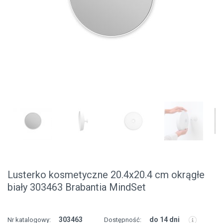
Lusterko kosmetyczne 20.4x20.4 cm okrągłe
biały 303463 Brabantia MindSet
303463
do 14 dni
Nr katalogowy:
Dostępność: