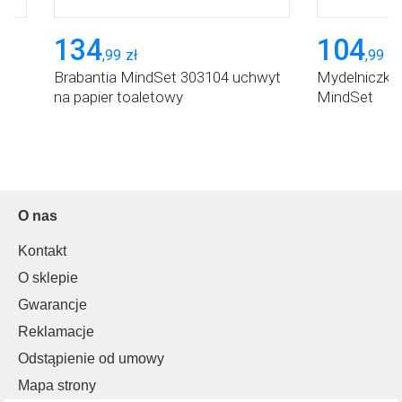
134
104
,
99
zł
,
99
zł
Brabantia MindSet 303104 uchwyt
Mydelniczka
na papier toaletowy
MindSet
O nas
Kontakt
O sklepie
Gwarancje
Reklamacje
Odstąpienie od umowy
Mapa strony