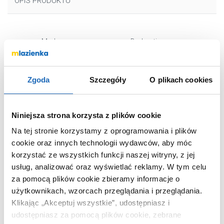
OPIS PRODUKTU
Marka
Brabantia
Seria
MindSet
Nr katalogowy
303463
Zgoda
Szczegóły
O plikach cookies
Szerokość
20.4 cm
Wysokość
20.4 cm
Niniejsza strona korzysta z plików cookie
Oświetlenie
bez oświetlenia
Na tej stronie korzystamy z oprogramowania i plików
Kształt
okrągłe
cookie oraz innych technologii wydawców, aby móc
Rama
z ramą
korzystać ze wszystkich funkcji naszej witryny, z jej
Kolor
biały
usług, analizować oraz wyświetlać reklamy.
W tym celu
Kod EAN
8710755303463
za pomocą plików cookie zbieramy informacje o
użytkownikach, wzorcach przeglądania i przeglądania.
Wymiary z
24 x 24 x 7 cm
opakowaniem
Klikając „Akceptuj wszystkie”, udostępniasz i
udostępniasz za pomocą plików cookie, zebrane
Waga z opakowaniem
0,87 kg