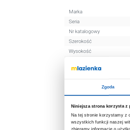
Marka
Seria
Nr katalogowy
Szerokość
Wysokość
Oświetlenie
Kształt
Rama
Zgoda
Kolor
Kod EAN
Niniejsza strona korzysta z
Wymiary z opakowaniem
Na tej stronie korzystamy z
Waga z opakowaniem
wszystkich funkcji naszej wi
zbieramy informacje o użytk