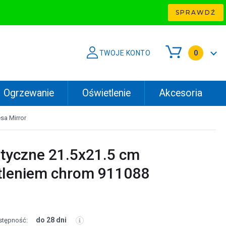
SPRAWDŹ
TWOJE KONTO
0
Ogrzewanie
Oświetlenie
Akcesoria
sa Mirror
tyczne 21.5x21.5 cm
etleniem chrom 911088
do 28 dni
stępność: