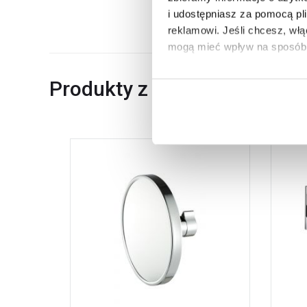
Dane producenta
i udostępniasz za pomocą pl
reklamowi.
Jeśli chcesz, wł
mogą mieć wpływ na sposób 
Aby uzyskać więcej informacj
Produkty z serii
więcej informacji na temat pl