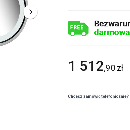
Bezwaru
darmowa
1 512
,
90
zł
Chcesz zamówić telefonicznie?