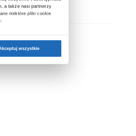
, a także nasi partnerzy
ne niektóre pliki cookie
w.
ie”.
Jeśli chcesz uzyskać
nformacje o plikach cookie”.
Akceptuj wszystkie