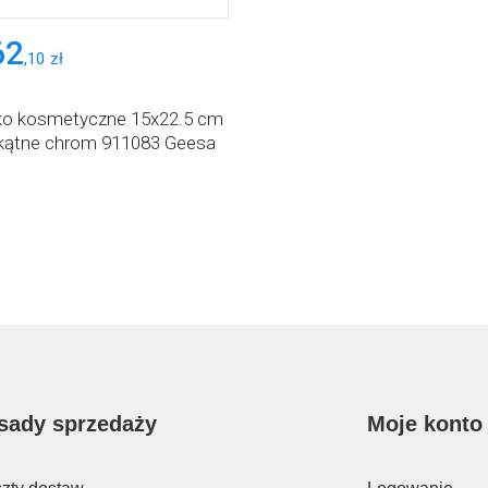
62
,
10
zł
ko kosmetyczne 15x22.5 cm
kątne chrom 911083 Geesa
sady sprzedaży
Moje konto