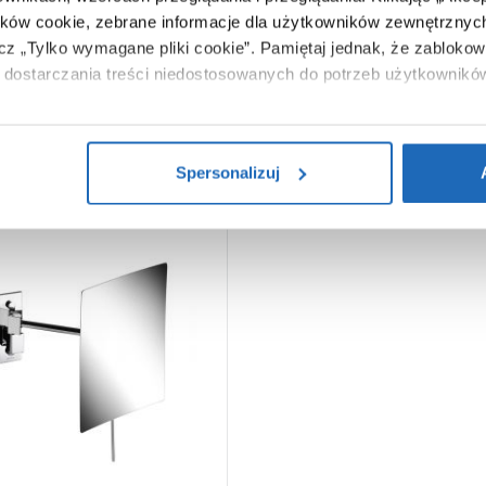
Zobacz
ików cookie, zebrane informacje dla użytkowników zewnętrznych
ącz „Tylko wymagane pliki cookie”.
Pamiętaj jednak, że zablokowa
dostarczania treści niedostosowanych do potrzeb użytkownikó
i na temat plików plików cookie, kliknij „Ustawienia plików cook
ików cookie i tego, dlaczego ich przepisy, przejdź do zakładu „I
Spersonalizuj