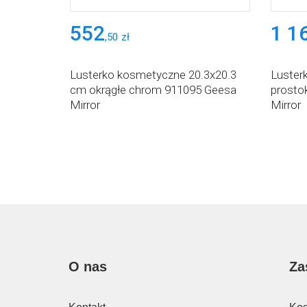
552
1 1
,
50
zł
Lusterko kosmetyczne 20.3x20.3
Luster
cm okrągłe chrom 911095 Geesa
prosto
Mirror
Mirror
O nas
Za