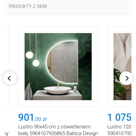
PRODUKTY Z SERII
901
1 075
,
00
zł
,
9
Lustro 90x45 cm z oświetleniem
Lustro 120x8
Tiny
biały 5904107926865 Baltica Design
590410792416