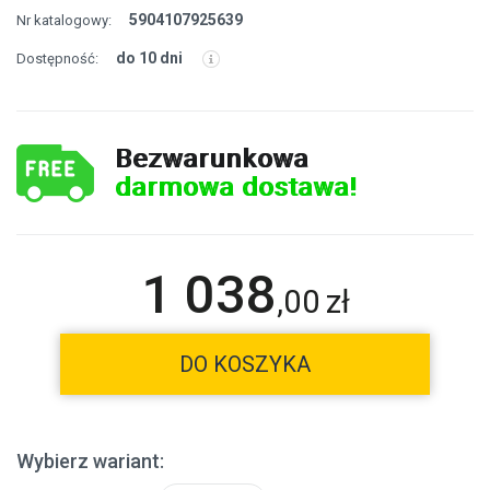
5904107925639
Nr katalogowy:
do 10 dni
Dostępność:
Bezwarunkowa
darmowa dostawa!
1 038
,
00
zł
DO KOSZYKA
Wybierz wariant: