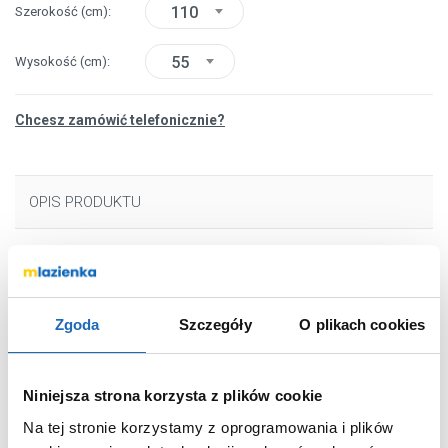
110
Szerokość
(cm)
55
Wysokość
(cm)
Chcesz zamówić telefonicznie?
OPIS PRODUKTU
Marka
Baltica Design
Seria
Tiny Border Semi
Zgoda
Szczegóły
O plikach cookies
Round
Nr katalogowy
5904107925639
Szerokość
110 cm
Niniejsza strona korzysta z plików cookie
Wysokość
55 cm
Na tej stronie korzystamy z oprogramowania i plików