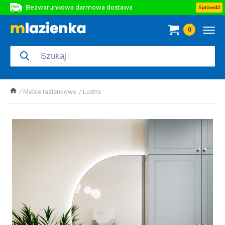
Bezwarunkowa darmowa dostawa
Sprawdź
Bezwarunkowa darmowa dostawa
0
Bezwarunkowa darmowa dostawa
Meble łazienkowe
Lustra