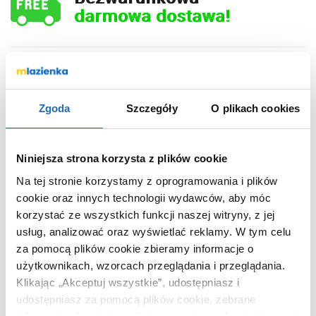
darmowa dostawa!
667
,
00
zł
Zgoda
Szczegóły
O plikach cookies
DO KOSZYKA
Niniejsza strona korzysta z plików cookie
Na tej stronie korzystamy z oprogramowania i plików
Chcesz zamówić telefonicznie?
cookie oraz innych technologii wydawców, aby móc
korzystać ze wszystkich funkcji naszej witryny, z jej
usług, analizować oraz wyświetlać reklamy.
W tym celu
za pomocą plików cookie zbieramy informacje o
OPIS PRODUKTU
użytkownikach, wzorcach przeglądania i przeglądania.
Klikając „Akceptuj wszystkie”, udostępniasz i
udostępniasz za pomocą plików cookie, zebrane
Marka
Baltica Design