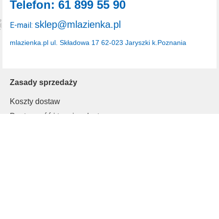
Telefon: 61 899 55 90
sklep@mlazienka.pl
E-mail:
mlazienka.pl
ul. Składowa 17
62-023 Jaryszki k.Poznania
Zasady sprzedaży
Koszty dostaw
Dostępność i terminy dostaw
Rodzaje płatności
Polityka prywatności
Inne
Regulamin
Informacje o cookies
Klienci B2B