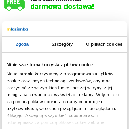
darmowa dostawa!
867
,
00
zł
Zgoda
Szczegóły
O plikach cookies
DO KOSZYKA
Niniejsza strona korzysta z plików cookie
Na tej stronie korzystamy z oprogramowania i plików
Chcesz zamówić telefonicznie?
cookie oraz innych technologii wydawców, aby móc
korzystać ze wszystkich funkcji naszej witryny, z jej
usług, analizować oraz wyświetlać reklamy.
W tym celu
za pomocą plików cookie zbieramy informacje o
OPIS PRODUKTU
użytkownikach, wzorcach przeglądania i przeglądania.
Klikając „Akceptuj wszystkie”, udostępniasz i
udostępniasz za pomocą plików cookie, zebrane
Marka
Baltica Design