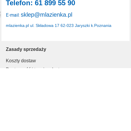
Telefon: 61 899 55 90
sklep@mlazienka.pl
E-mail:
mlazienka.pl
ul. Składowa 17
62-023 Jaryszki k.Poznania
Zasady sprzedaży
Koszty dostaw
Dostępność i terminy dostaw
Rodzaje płatności
Polityka prywatności
Inne
Regulamin
Informacje o cookies
Klienci B2B