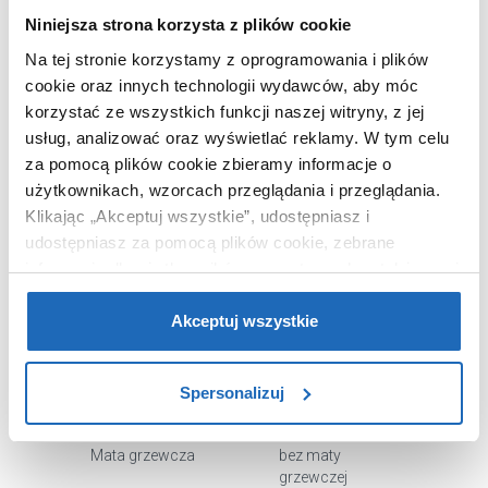
Niniejsza strona korzysta z plików cookie
OPIS PRODUKTU
Na tej stronie korzystamy z oprogramowania i plików
cookie oraz innych technologii wydawców, aby móc
korzystać ze wszystkich funkcji naszej witryny, z jej
Marka
Dubiel Vitrum
usług, analizować oraz wyświetlać reklamy.
W tym celu
Seria
Ring 2
za pomocą plików cookie zbieramy informacje o
użytkownikach, wzorcach przeglądania i przeglądania.
Nr katalogowy
5905241010335
Klikając „Akceptuj wszystkie”, udostępniasz i
Szerokość
80 cm
udostępniasz za pomocą plików cookie, zebrane
Wysokość
80 cm
informacje dla użytkowników zewnętrznych, a także nasi
Oświetlenie
bez oświetlenia
partnerzy reklamowi.
Jeśli chcesz, włącz „Tylko
wymagane pliki cookie”.
Pamiętaj jednak, że
Akceptuj wszystkie
Kształt
okrągłe
zablokowane niektóre pliki cookie mogą mieć wpływ na
Rama
z ramą
sposób dostarczania treści niedostosowanych do potrzeb
Typ
łazienkowe
Spersonalizuj
użytkowników.
Kolor
czarny
Aby uzyskać więcej informacji na temat plików plików
Mata grzewcza
bez maty
cookie, kliknij „Ustawienia plików cookie”.
Jeśli chcesz
grzewczej