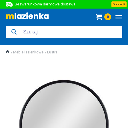
Bezwarunkowa darmowa dostawa
Sprawdź
Bezwarunkowa darmowa dostawa
0
Bezwarunkowa darmowa dostawa
Meble łazienkowe
Lustra