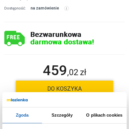
na zamówienie
Dostępność:
Bezwarunkowa
darmowa dostawa!
459
,
02
zł
DO KOSZYKA
Zgoda
Szczegóły
O plikach cookies
Chcesz zamówić telefonicznie?