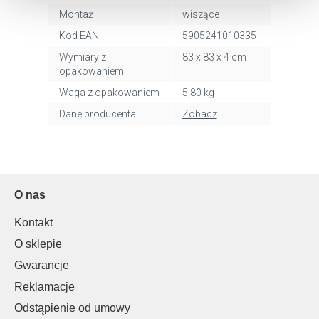
uzyskać więcej informacji na temat plików cookie i tego,
Montaż
wiszące
dlaczego ich przepisy, przejdź do zakładu „Informacje o
Kod EAN
5905241010335
plikach cookie”.
Wymiary z
83 x 83 x 4 cm
opakowaniem
Waga z opakowaniem
5,80 kg
Dane producenta
Zobacz
O nas
Kontakt
O sklepie
Gwarancje
Reklamacje
Odstąpienie od umowy