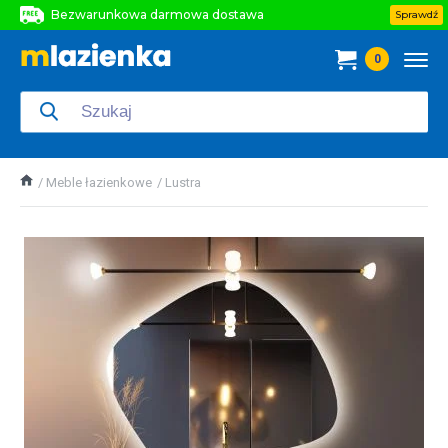
Bezwarunkowa darmowa dostawa
Sprawdź
Bezwarunkowa darmowa dostawa
0
Bezwarunkowa darmowa dostawa
Meble łazienkowe
Lustra