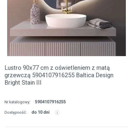
Lustro 90x77 cm z oświetleniem z matą
grzewczą 5904107916255 Baltica Design
Bright Stain III
5904107916255
Nr katalogowy:
do 10 dni
Dostępność: