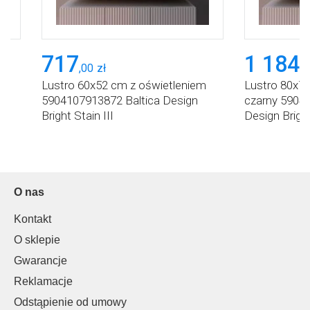
717
1 184
,
00
zł
,
2
em
Lustro 60x52 cm z oświetleniem
Lustro 80x7
5904107913872 Baltica Design
czarny 5904
Bright Stain III
Design Bright
O nas
Kontakt
O sklepie
Gwarancje
Reklamacje
Odstąpienie od umowy