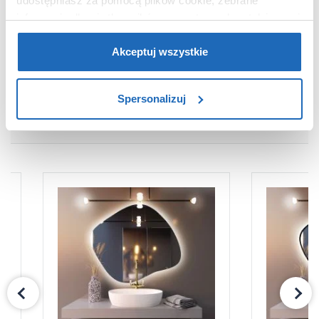
udostępniasz za pomocą plików cookie, zebrane
Waga z
9,50 kg
opakowaniem
informacje dla użytkowników zewnętrznych, a także nasi
partnerzy reklamowi.
Jeśli chcesz, włącz „Tylko
Dane producenta
Zobacz
wymagane pliki cookie”.
Pamiętaj jednak, że
Akceptuj wszystkie
zablokowane niektóre pliki cookie mogą mieć wpływ na
sposób dostarczania treści niedostosowanych do potrzeb
Spersonalizuj
użytkowników.
PRODUKTY Z SERII
Aby uzyskać więcej informacji na temat plików plików
cookie, kliknij „Ustawienia plików cookie”.
Jeśli chcesz
uzyskać więcej informacji na temat plików cookie i tego,
dlaczego ich przepisy, przejdź do zakładu „Informacje o
plikach cookie”.