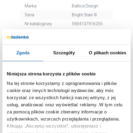
Marka
Baltica Design
Seria
Bright Stain III
Nr katalogowy
5904107916255
Szerokość
90 cm
Wysokość
77 cm
Oświetlenie
z oświetleniem
Zgoda
Szczegóły
O plikach cookies
Kształt
inny
Rama
bez ramy
Niniejsza strona korzysta z plików cookie
Typ
łazienkowe,
Na tej stronie korzystamy z oprogramowania i plików
dekoracyjne
cookie oraz innych technologii wydawców, aby móc
Mata grzewcza
z matą grzewczą
korzystać ze wszystkich funkcji naszej witryny, z jej
Montaż
wiszące
usług, analizować oraz wyświetlać reklamy.
W tym celu
Kod EAN
5904107916255
za pomocą plików cookie zbieramy informacje o
użytkownikach, wzorcach przeglądania i przeglądania.
Wymiary z
100 x 9 x 100 cm
opakowaniem
Klikając „Akceptuj wszystkie”, udostępniasz i