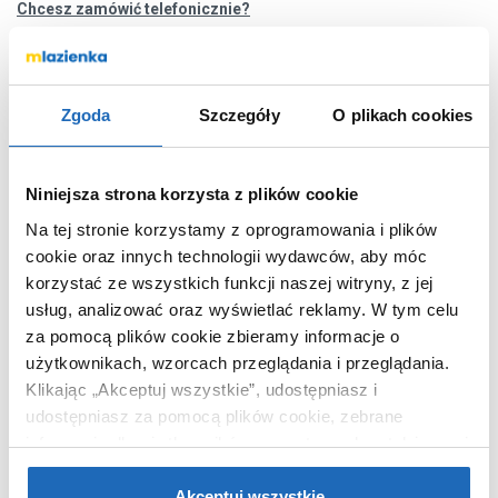
Chcesz zamówić telefonicznie?
OPIS PRODUKTU
Zgoda
Szczegóły
O plikach cookies
Marka
Kludi
Niniejsza strona korzysta z plików cookie
Seria
Resa S
Na tej stronie korzystamy z oprogramowania i plików
cookie oraz innych technologii wydawców, aby móc
Nr
27WCSET43
katalogowy
korzystać ze wszystkich funkcji naszej witryny, z jej
usług, analizować oraz wyświetlać reklamy.
W tym celu
Długość
55 cm
za pomocą plików cookie zbieramy informacje o
Szerokość
36 cm
użytkownikach, wzorcach przeglądania i przeglądania.
Wysokość
26 cm
Klikając „Akceptuj wszystkie”, udostępniasz i
Deska w
wolnoopadająca, z
udostępniasz za pomocą plików cookie, zebrane
zestawie
funkcją łatwego
informacje dla użytkowników zewnętrznych, a także nasi
wypinania
partnerzy reklamowi.
Jeśli chcesz, włącz „Tylko
Bez kołnierza
bez kołnierza
wymagane pliki cookie”.
Pamiętaj jednak, że
Akceptuj wszystkie