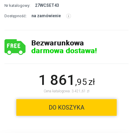
27WCSET43
Nr katalogowy:
na zamówienie
Dostępność:
Bezwarunkowa
darmowa dostawa!
1 861
,
95
zł
Cena katalogowa: 3 421,61 zł
DO KOSZYKA