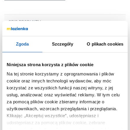
OPIS PRODUKTU
Zgoda
Szczegóły
O plikach cookies
Marka
Brabantia
Seria
MindSet
Nr katalogowy
303326
Niniejsza strona korzysta z plików cookie
Rodzaj
stojące
Na tej stronie korzystamy z oprogramowania i plików
cookie oraz innych technologii wydawców, aby móc
Kolor
grafit
korzystać ze wszystkich funkcji naszej witryny, z jej
Montaż
stawiany
usług, analizować oraz wyświetlać reklamy.
W tym celu
Kod EAN
8710755303326
za pomocą plików cookie zbieramy informacje o
Wymiary z
12 x 2 x 8 cm
użytkownikach, wzorcach przeglądania i przeglądania.
opakowaniem
Klikając „Akceptuj wszystkie”, udostępniasz i
Waga z opakowaniem
0,13 kg
udostępniasz za pomocą plików cookie, zebrane
informacje dla użytkowników zewnętrznych, a także nasi