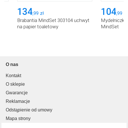
134
104
,
99
zł
,
99
zł
Brabantia MindSet 303104 uchwyt
Mydelniczka
na papier toaletowy
MindSet
O nas
Kontakt
O sklepie
Gwarancje
Reklamacje
Odstąpienie od umowy
Mapa strony