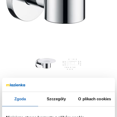
Mydelniczka 40515820 Hansgrohe Logis
Zgoda
Szczegóły
O plikach cookies
40515820
Nr katalogowy: