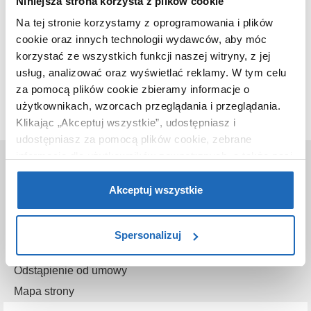
Niniejsza strona korzysta z plików cookie
Na tej stronie korzystamy z oprogramowania i plików
cookie oraz innych technologii wydawców, aby móc
Ten produkt nie jest już dostępny w naszej ofercie.
korzystać ze wszystkich funkcji naszej witryny, z jej
usług, analizować oraz wyświetlać reklamy.
W tym celu
za pomocą plików cookie zbieramy informacje o
użytkownikach, wzorcach przeglądania i przeglądania.
Klikając „Akceptuj wszystkie”, udostępniasz i
udostępniasz za pomocą plików cookie, zebrane
informacje dla użytkowników zewnętrznych, a także nasi
O nas
partnerzy reklamowi.
Jeśli chcesz, włącz „Tylko
Kontakt
wymagane pliki cookie”.
Pamiętaj jednak, że
Akceptuj wszystkie
zablokowane niektóre pliki cookie mogą mieć wpływ na
O sklepie
sposób dostarczania treści niedostosowanych do potrzeb
Gwarancje
Spersonalizuj
użytkowników.
Reklamacje
Odstąpienie od umowy
Aby uzyskać więcej informacji na temat plików plików
cookie, kliknij „Ustawienia plików cookie”.
Jeśli chcesz
Mapa strony
uzyskać więcej informacji na temat plików cookie i tego,