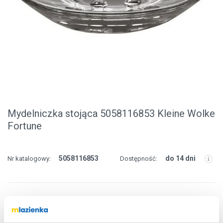
Mydelniczka stojąca 5058116853 Kleine Wolke
Fortune
5058116853
do 14 dni
Nr katalogowy:
Dostępność:
Bezwarunkowa
darmowa dostawa!