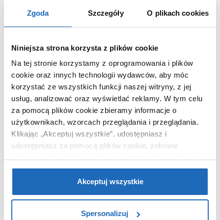
Zgoda
Szczegóły
O plikach cookies
94
,
50
zł
Niniejsza strona korzysta z plików cookie
Na tej stronie korzystamy z oprogramowania i plików
DO KOSZYKA
cookie oraz innych technologii wydawców, aby móc
korzystać ze wszystkich funkcji naszej witryny, z jej
usług, analizować oraz wyświetlać reklamy.
W tym celu
za pomocą plików cookie zbieramy informacje o
Chcesz zamówić telefonicznie?
użytkownikach, wzorcach przeglądania i przeglądania.
Klikając „Akceptuj wszystkie”, udostępniasz i
udostępniasz za pomocą plików cookie, zebrane
informacje dla użytkowników zewnętrznych, a także nasi
OPIS PRODUKTU
partnerzy reklamowi.
Jeśli chcesz, włącz „Tylko
wymagane pliki cookie”.
Pamiętaj jednak, że
Akceptuj wszystkie
zablokowane niektóre pliki cookie mogą mieć wpływ na
Marka
Kleine Wolke
sposób dostarczania treści niedostosowanych do potrzeb
Spersonalizuj
Seria
Fortune
użytkowników.