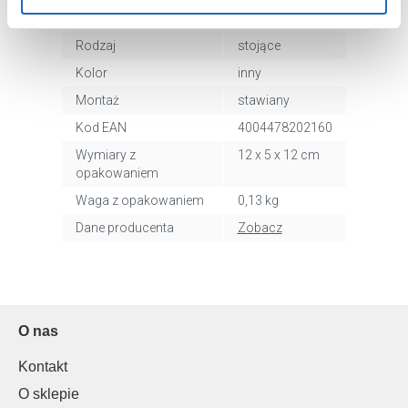
Nr katalogowy
5058116853
Aby uzyskać więcej informacji na temat plików plików
Rodzaj
stojące
cookie, kliknij „Ustawienia plików cookie”.
Jeśli chcesz
Kolor
inny
uzyskać więcej informacji na temat plików cookie i tego,
Montaż
stawiany
dlaczego ich przepisy, przejdź do zakładu „Informacje o
plikach cookie”.
Kod EAN
4004478202160
Wymiary z
12 x 5 x 12 cm
opakowaniem
Waga z opakowaniem
0,13 kg
Dane producenta
Zobacz
O nas
Kontakt
O sklepie