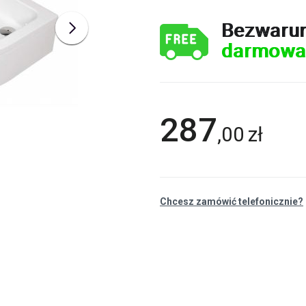
Bezwaru
darmowa
287
,
00
zł
Chcesz zamówić telefonicznie?