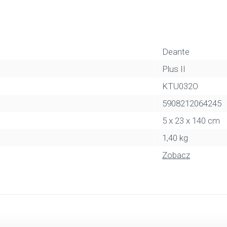
Deante
Plus II
KTU032O
5908212064245
5 x 23 x 140 cm
1,40 kg
Zobacz