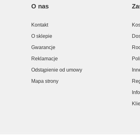
O nas
Za
Kontakt
Kos
O sklepie
Dos
Gwarancje
Rod
Reklamacje
Pol
Odstąpienie od umowy
Inn
Mapa strony
Reg
Inf
Kli