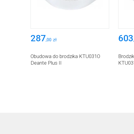
287
603
,
00
zł
Obudowa do brodzika KTU031O
Brodzik
Deante Plus II
KTU031