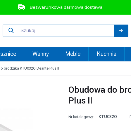
Bezwarunkowa darmowa dostawa
sznice
Wanny
Meble
Kuchnia
 brodzika KTU032O Deante Plus II
Obudowa do br
Plus II
KTU032O
Nr katalogowy: