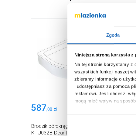
Zgoda
Niniejsza strona korzysta z
Na tej stronie korzystamy z
wszystkich funkcji naszej wi
zbieramy informacje o użytk
i udostępniasz za pomocą pl
reklamowi.
Jeśli chcesz, wł
mogą mieć wpływ na sposób 
587
,
00
zł
Aby uzyskać więcej informacj
więcej informacji na temat pl
Brodzik półokrągły 80x80 cm biały
KTU032B Deante Plus II