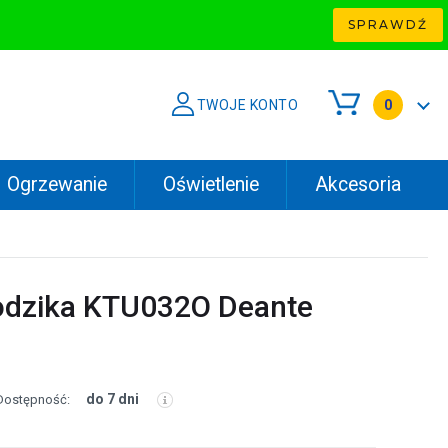
SPRAWDŹ
TWOJE KONTO
0
Ogrzewanie
Oświetlenie
Akcesoria
odzika KTU032O Deante
do 7 dni
Dostępność: