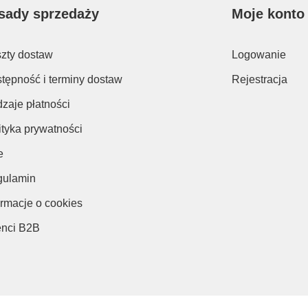
sady sprzedaży
Moje konto
zty dostaw
Logowanie
tępność i terminy dostaw
Rejestracja
zaje płatności
ityka prywatności
e
ulamin
ormacje o cookies
enci B2B