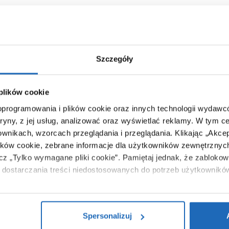
Szczegóły
 plików cookie
 oprogramowania i plików cookie oraz innych technologii wydaw
tryny, z jej usług, analizować oraz wyświetlać reklamy.
W tym ce
ownikach, wzorcach przeglądania i przeglądania.
Klikając „Akce
ików cookie, zebrane informacje dla użytkowników zewnętrznych
ącz „Tylko wymagane pliki cookie”.
Pamiętaj jednak, że zablokowa
dostarczania treści niedostosowanych do potrzeb użytkownikó
i na temat plików plików cookie, kliknij „Ustawienia plików cook
ików cookie i tego, dlaczego ich przepisy, przejdź do zakładu „I
Spersonalizuj