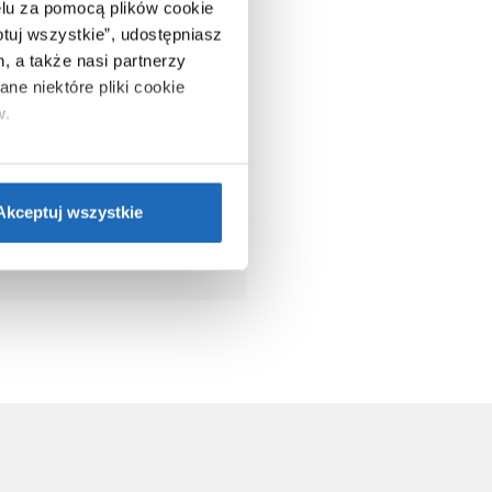
lu za pomocą plików cookie
ptuj wszystkie”, udostępniasz
, a także nasi partnerzy
ne niektóre pliki cookie
w.
ie”.
Jeśli chcesz uzyskać
nformacje o plikach cookie”.
Akceptuj wszystkie