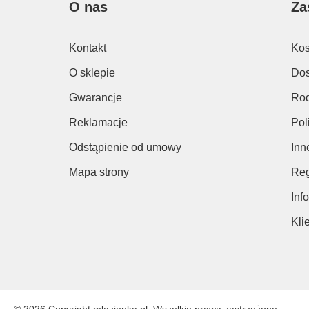
O nas
Za
Kontakt
Kos
O sklepie
Dos
Gwarancje
Rod
Reklamacje
Pol
Odstąpienie od umowy
Inn
Mapa strony
Reg
Inf
Kli