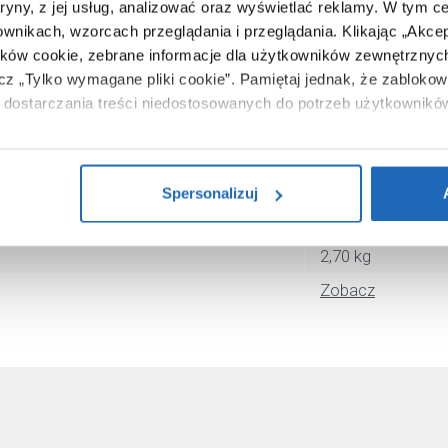
tryny, z jej usług, analizować oraz wyświetlać reklamy.
W tym ce
Sea-Horse
ownikach, wzorcach przeglądania i przeglądania.
Klikając „Akce
OL-A02S
ików cookie, zebrane informacje dla użytkowników zewnętrznych
ącz „Tylko wymagane pliki cookie”.
Pamiętaj jednak, że zablokowa
OLA02S80G
dostarczania treści niedostosowanych do potrzeb użytkownikó
liniowy
i na temat plików plików cookie, kliknij „Ustawienia plików cook
80 cm
ików cookie i tego, dlaczego ich przepisy, przejdź do zakładu „I
5907508411824
Spersonalizuj
11 x 6 x 84 cm
2,70 kg
Zobacz