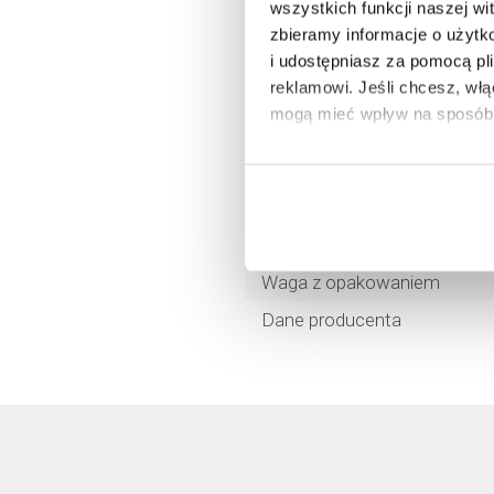
wszystkich funkcji naszej wi
Marka
zbieramy informacje o użytk
Seria
i udostępniasz za pomocą pl
reklamowi.
Jeśli chcesz, wł
Nr katalogowy
mogą mieć wpływ na sposób 
Rodzaj
Aby uzyskać więcej informacj
Długość
więcej informacji na temat pl
Kod EAN
Wymiary z opakowaniem
Waga z opakowaniem
Dane producenta