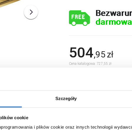
Bezwaru
darmowa
504
,
95
zł
Cena katalogowa: 727,55 zł
Chcesz zamówić telefonicznie?
Szczegóły
 plików cookie
 oprogramowania i plików cookie oraz innych technologii wydaw