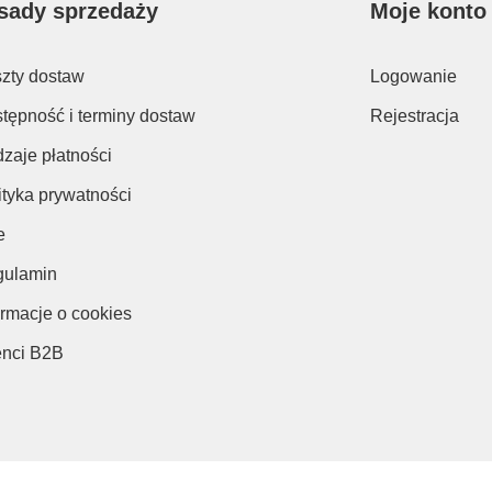
sady sprzedaży
Moje konto
zty dostaw
Logowanie
tępność i terminy dostaw
Rejestracja
zaje płatności
ityka prywatności
e
ulamin
ormacje o cookies
enci B2B