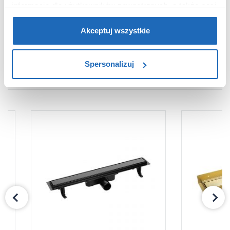
informacje dla użytkowników zewnętrznych, a także nasi
Dane producenta
Zobacz
partnerzy reklamowi.
Jeśli chcesz, włącz „Tylko
wymagane pliki cookie”.
Pamiętaj jednak, że
Akceptuj wszystkie
zablokowane niektóre pliki cookie mogą mieć wpływ na
sposób dostarczania treści niedostosowanych do potrzeb
Spersonalizuj
użytkowników.
PRODUKTY Z SERII
Aby uzyskać więcej informacji na temat plików plików
cookie, kliknij „Ustawienia plików cookie”.
Jeśli chcesz
uzyskać więcej informacji na temat plików cookie i tego,
dlaczego ich przepisy, przejdź do zakładu „Informacje o
plikach cookie”.