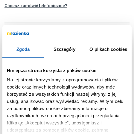
Chcesz zamówić telefonicznie?
OPIS PRODUKTU
Zgoda
Szczegóły
O plikach cookies
Marka
Laveo
Seria
Basso
Niniejsza strona korzysta z plików cookie
Nr katalogowy
COB771D
Na tej stronie korzystamy z oprogramowania i plików
Rodzaj
liniowy
cookie oraz innych technologii wydawców, aby móc
Długość
70 cm
korzystać ze wszystkich funkcji naszej witryny, z jej
Kolor
czarny
usług, analizować oraz wyświetlać reklamy.
W tym celu
za pomocą plików cookie zbieramy informacje o
Kod EAN
5907791190703
użytkownikach, wzorcach przeglądania i przeglądania.
Wymiary z
80 x 13 x 17 cm
Klikając „Akceptuj wszystkie”, udostępniasz i
opakowaniem
udostępniasz za pomocą plików cookie, zebrane
Waga z opakowaniem
2,43 kg