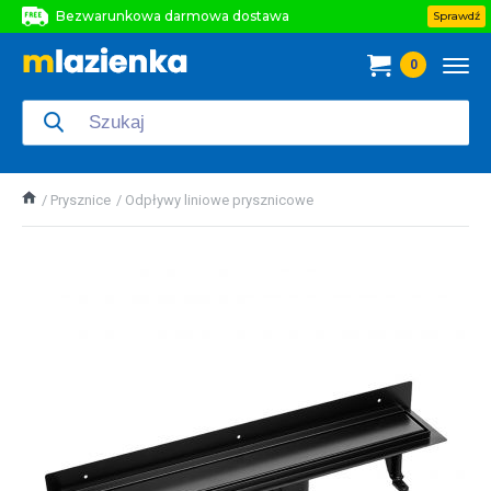
Bezwarunkowa darmowa dostawa
Sprawdź
Bezwarunkowa darmowa dostawa
0
Bezwarunkowa darmowa dostawa
Prysznice
Odpływy liniowe prysznicowe