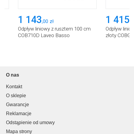
1 143
1 415
,
00
zł
,
0
m
Odpływ liniowy z rusztem 100 cm
Odpływ linio
COB710D Laveo Basso
złoty COBG8
O nas
Kontakt
O sklepie
Gwarancje
Reklamacje
Odstąpienie od umowy
Mapa strony