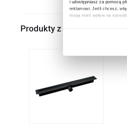
i udostępniasz za pomocą pl
reklamowi.
Jeśli chcesz, wł
mogą mieć wpływ na sposób 
Produkty z serii
Aby uzyskać więcej informacj
więcej informacji na temat pl