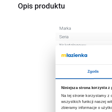
Opis produktu
Marka
Seria
Nr katalogowy
Rodzaj
Długość
Kolor
Zgoda
Kod EAN
Wymiary z opakowaniem
Niniejsza strona korzysta z
Na tej stronie korzystamy z
Waga z opakowaniem
wszystkich funkcji naszej wi
Dane producenta
zbieramy informacje o użytk