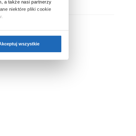
, a także nasi partnerzy
ne niektóre pliki cookie
w.
ie”.
Jeśli chcesz uzyskać
nformacje o plikach cookie”.
Akceptuj wszystkie