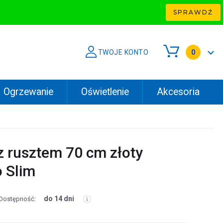
SPRAWDŹ
TWOJE KONTO
0
Ogrzewanie
Oświetlenie
Akcesoria
z rusztem 70 cm złoty
 Slim
do 14 dni
Dostępność: