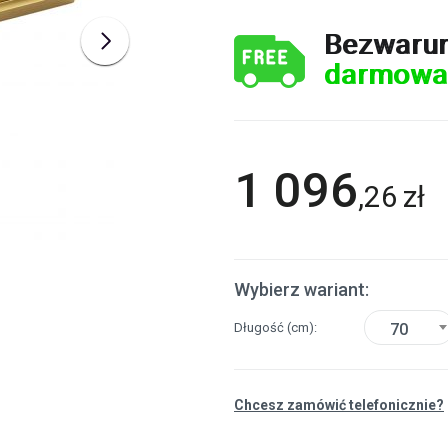
Bezwaru
darmowa
1 096
,
26
zł
Wybierz wariant:
Długość
(cm)
70
Chcesz zamówić telefonicznie?