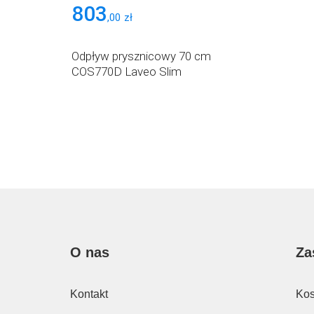
803
,
00
zł
Odpływ prysznicowy 70 cm
COS770D Laveo Slim
O nas
Za
Kontakt
Kos