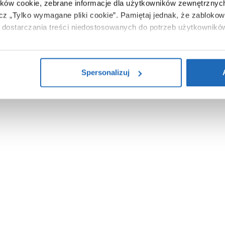
ików cookie, zebrane informacje dla użytkowników zewnętrznych
ącz „Tylko wymagane pliki cookie”.
Pamiętaj jednak, że zablokowa
dostarczania treści niedostosowanych do potrzeb użytkownikó
i na temat plików plików cookie, kliknij „Ustawienia plików cook
ików cookie i tego, dlaczego ich przepisy, przejdź do zakładu „I
Spersonalizuj