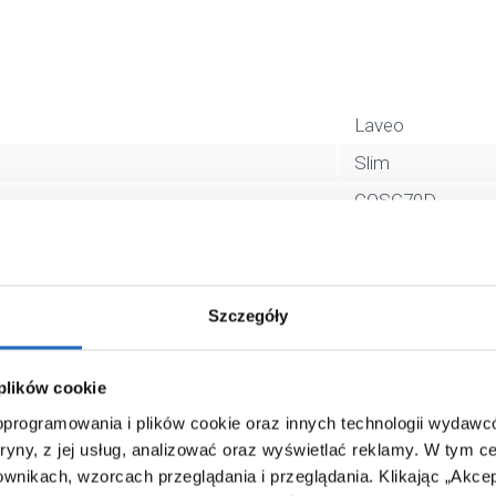
Laveo
Slim
COSG70D
liniowy
70 cm
złoty
Szczegóły
5907791190222
80 x 10 x 18 cm
 plików cookie
 oprogramowania i plików cookie oraz innych technologii wydaw
2,38 kg
tryny, z jej usług, analizować oraz wyświetlać reklamy.
W tym ce
Zobacz
ownikach, wzorcach przeglądania i przeglądania.
Klikając „Akce