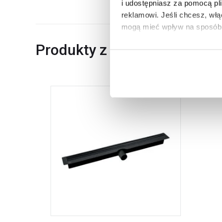
i udostępniasz za pomocą pl
reklamowi.
Jeśli chcesz, wł
mogą mieć wpływ na sposób 
Produkty z serii
Aby uzyskać więcej informacj
więcej informacji na temat pl