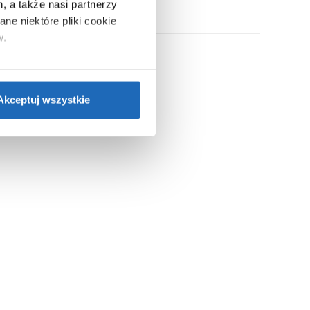
, a także nasi partnerzy
ne niektóre pliki cookie
w.
ie”.
Jeśli chcesz uzyskać
nformacje o plikach cookie”.
Akceptuj wszystkie