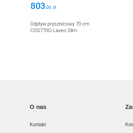
803
,
00
zł
Odpływ prysznicowy 70 cm
COS770D Laveo Slim
O nas
Za
Kontakt
Kos