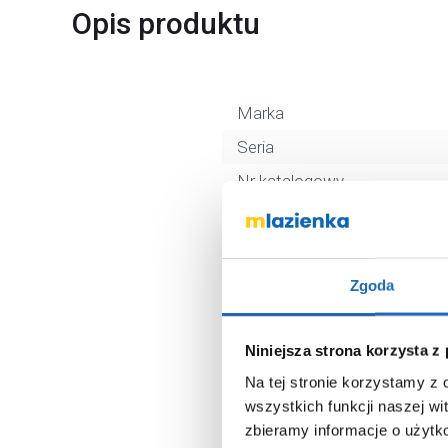
Opis produktu
Marka
Seria
Nr katalogowy
Rodzaj
Długość
Kolor
Zgoda
Kod EAN
Wymiary z opakowaniem
Niniejsza strona korzysta z
Na tej stronie korzystamy z
Waga z opakowaniem
wszystkich funkcji naszej wi
Dane producenta
zbieramy informacje o użytk