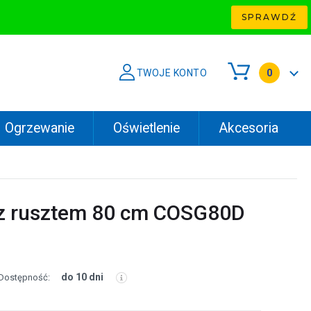
SPRAWDŹ
TWOJE KONTO
0
Ogrzewanie
Oświetlenie
Akcesoria
 z rusztem 80 cm COSG80D
do 10 dni
Dostępność: