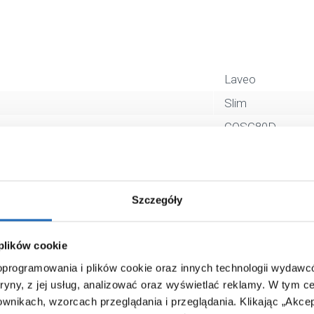
Laveo
Slim
COSG80D
liniowy
80 cm
złoty
Szczegóły
5907791190239
90 x 10 x 18 cm
 plików cookie
 oprogramowania i plików cookie oraz innych technologii wydaw
2,74 kg
tryny, z jej usług, analizować oraz wyświetlać reklamy.
W tym ce
Zobacz
ownikach, wzorcach przeglądania i przeglądania.
Klikając „Akce