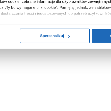
ików cookie, zebrane informacje dla użytkowników zewnętrznych
ącz „Tylko wymagane pliki cookie”.
Pamiętaj jednak, że zablokowa
dostarczania treści niedostosowanych do potrzeb użytkownikó
i na temat plików plików cookie, kliknij „Ustawienia plików cook
ików cookie i tego, dlaczego ich przepisy, przejdź do zakładu „I
Spersonalizuj