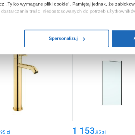
ącz „Tylko wymagane pliki cookie”.
Pamiętaj jednak, że zablokowa
dostarczania treści niedostosowanych do potrzeb użytkownikó
i na temat plików plików cookie, kliknij „Ustawienia plików cook
ików cookie i tego, dlaczego ich przepisy, przejdź do zakładu „I
Spersonalizuj
1 153
,
95
zł
,
95
zł