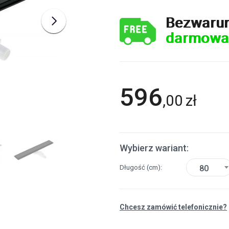
Bezwaru
darmowa
596
,
00
zł
Wybierz wariant:
Długość
(cm)
80
Chcesz zamówić telefonicznie?