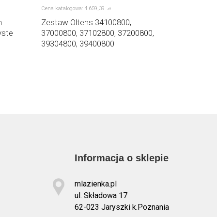
Cena katalogowa:
4 659
,
39
zł
m
Zestaw Oltens 34100800,
Półsyfon
yste
37000800, 37102800, 37200800,
czarny A
39304800, 39400800
Informacja o sklepie
mlazienka.pl
ul. Składowa 17
62-023 Jaryszki k.Poznania