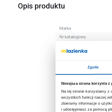
Opis produktu
Marka
Nr katalogowy
Rodzaj
Długość
Kolor
Zgoda
Kod EAN
Wymiary z opakowaniem
Niniejsza strona korzysta z
Waga z opakowaniem
Na tej stronie korzystamy z
Dane producenta
wszystkich funkcji naszej wi
zbieramy informacje o użytk
i udostępniasz za pomocą pl