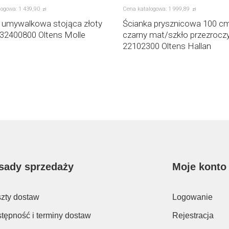
logowa:
1 439
,
90
Cena katalogowa:
1 999
,
89
zł
zł
a umywalkowa stojąca złoty
Ścianka prysznicowa 100 c
 32400800 Oltens Molle
czarny mat/szkło przezrocz
22102300 Oltens Hallan
sady sprzedaży
Moje konto
zty dostaw
Logowanie
tępność i terminy dostaw
Rejestracja