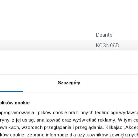
Deante
KOSN08D
liniowy
80 cm
czarny
Szczegóły
5907650814375
13 x 13 x 106 cm
 plików cookie
2,85 kg
 oprogramowania i plików cookie oraz innych technologii wydaw
Zobacz
tryny, z jej usług, analizować oraz wyświetlać reklamy.
W tym ce
ownikach, wzorcach przeglądania i przeglądania.
Klikając „Akce
ików cookie, zebrane informacje dla użytkowników zewnętrznych