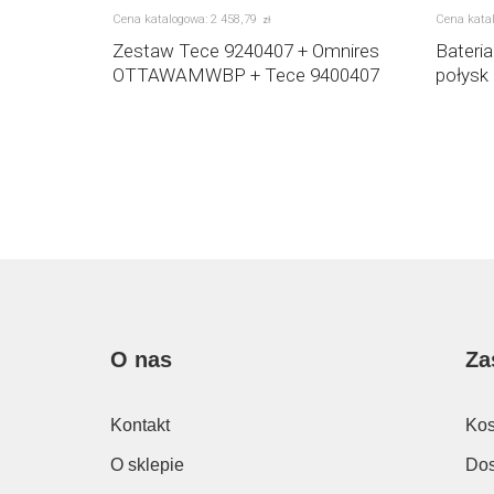
Cena katalogowa:
2 458
,
79
Cena kata
zł
nkowy
Zestaw Tece 9240407 + Omnires
Bateri
55001300
OTTAWAMWBP + Tece 9400407
połysk
O nas
Za
Kontakt
Kos
O sklepie
Dos