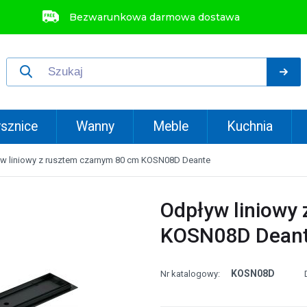
Bezwarunkowa darmowa dostawa
sznice
Wanny
Meble
Kuchnia
w liniowy z rusztem czarnym 80 cm KOSN08D Deante
Odpływ liniowy
KOSN08D Dean
KOSN08D
Nr katalogowy: