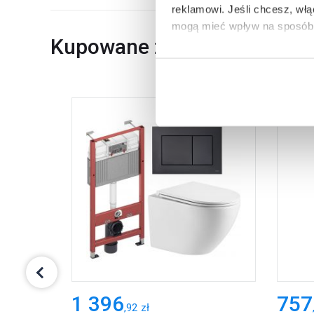
reklamowi.
Jeśli chcesz, wł
mogą mieć wpływ na sposób 
Kupowane z
Aby uzyskać więcej informacj
więcej informacji na temat pl
1 396
757
,
92
zł