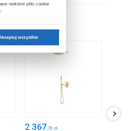
ne niektóre pliki cookie
w.
ie”.
Jeśli chcesz uzyskać
nformacje o plikach cookie”.
Akceptuj wszystkie
2 367
369
,
70
zł
,
24