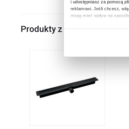
i udostępniasz za pomocą pl
reklamowi.
Jeśli chcesz, wł
mogą mieć wpływ na sposób 
Produkty z serii
Aby uzyskać więcej informacj
więcej informacji na temat pl