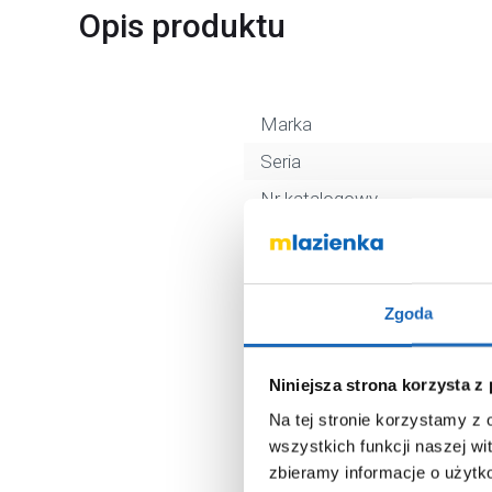
Opis produktu
Marka
Seria
Nr katalogowy
Rodzaj
Długość
Kolor
Zgoda
Kod EAN
Wymiary z opakowaniem
Niniejsza strona korzysta z
Na tej stronie korzystamy z
Waga z opakowaniem
wszystkich funkcji naszej wi
Dane producenta
zbieramy informacje o użytk