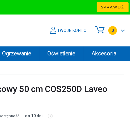
SPRAWDŹ
TWOJE KONTO
0
Ogrzewanie
Oświetlenie
Akcesoria
icowy 50 cm COS250D Laveo
do 10 dni
Dostępność: