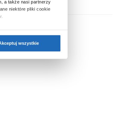
, a także nasi partnerzy
ne niektóre pliki cookie
w.
ie”.
Jeśli chcesz uzyskać
nformacje o plikach cookie”.
Akceptuj wszystkie