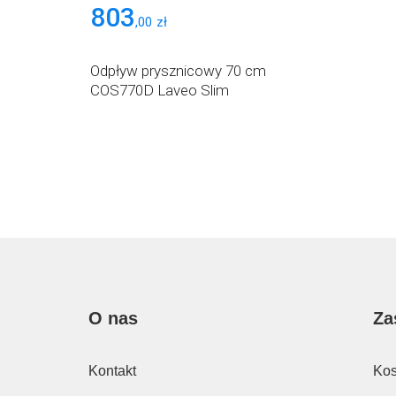
803
,
00
zł
Odpływ prysznicowy 70 cm
COS770D Laveo Slim
O nas
Za
Kontakt
Kos