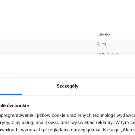
Laveo
Slim
COS250D
liniowy
50 cm
stal
Szczegóły
5907791145475
60 x 18 x 10 cm
 plików cookie
 oprogramowania i plików cookie oraz innych technologii wydaw
1,73 kg
tryny, z jej usług, analizować oraz wyświetlać reklamy.
W tym ce
Zobacz
ownikach, wzorcach przeglądania i przeglądania.
Klikając „Akce