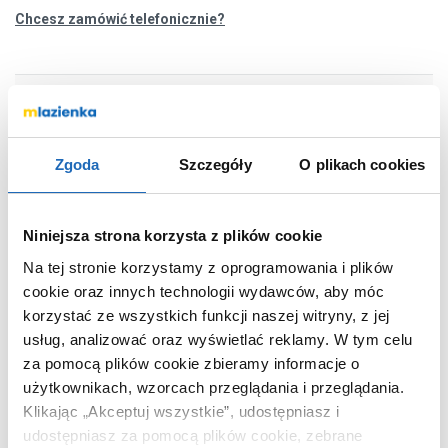
Chcesz zamówić telefonicznie?
OPIS PRODUKTU
Zgoda
Szczegóły
O plikach cookies
Marka
Omnires
Seria
Lowfix
Niniejsza strona korzysta z plików cookie
Nr katalogowy
LOWFIX70GBL
Na tej stronie korzystamy z oprogramowania i plików
Rodzaj
liniowy
cookie oraz innych technologii wydawców, aby móc
Długość
70 cm
korzystać ze wszystkich funkcji naszej witryny, z jej
Kolor
czarny
usług, analizować oraz wyświetlać reklamy.
W tym celu
za pomocą plików cookie zbieramy informacje o
Kod EAN
5902539851069
użytkownikach, wzorcach przeglądania i przeglądania.
Wymiary z
75 x 13 x 19 cm
Klikając „Akceptuj wszystkie”, udostępniasz i
opakowaniem
udostępniasz za pomocą plików cookie, zebrane
Waga z opakowaniem
2,97 kg