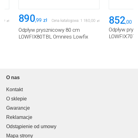
890
852
,
99
zł
,
00
Cena katalogowa:
1 180
,
00
,
00
zł
zł
zł
Odpływ prys
Odpływ prysznicowy 80 cm
LOWFIX70TS
LOWFIX80TBL Omnires Lowfix
O nas
Kontakt
O sklepie
Gwarancje
Reklamacje
Odstąpienie od umowy
Mapa strony