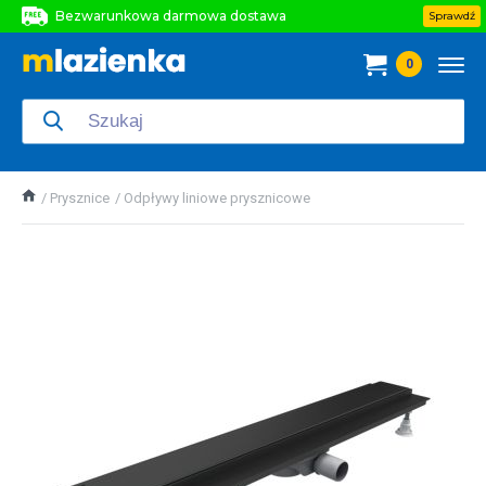
Bezwarunkowa darmowa dostawa
Sprawdź
Bezwarunkowa darmowa dostawa
0
Bezwarunkowa darmowa dostawa
Prysznice
Odpływy liniowe prysznicowe