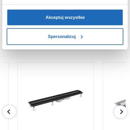
informacje dla użytkowników zewnętrznych, a także nasi
Dane producenta
Zobacz
partnerzy reklamowi.
Jeśli chcesz, włącz „Tylko
wymagane pliki cookie”.
Pamiętaj jednak, że
Akceptuj wszystkie
zablokowane niektóre pliki cookie mogą mieć wpływ na
sposób dostarczania treści niedostosowanych do potrzeb
Spersonalizuj
użytkowników.
PRODUKTY Z SERII
Aby uzyskać więcej informacji na temat plików plików
cookie, kliknij „Ustawienia plików cookie”.
Jeśli chcesz
uzyskać więcej informacji na temat plików cookie i tego,
dlaczego ich przepisy, przejdź do zakładu „Informacje o
plikach cookie”.