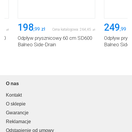
198
249
,
99
zł
,
99
zł
,
72
Cena katalogowa:
264
,
45
zł
zł
800
Odpływ prysznicowy 60 cm SD600
Odpływ prys
Balneo Side-Drain
Balneo Side-
O nas
Kontakt
O sklepie
Gwarancje
Reklamacje
Odstąpienie od umowy