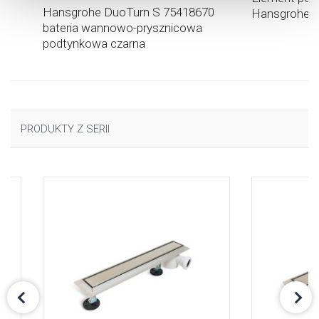
Hansgrohe DuoTurn S 75418670
Hansgrohe i
uzyskać więcej informacji na temat plików cookie i tego,
bateria wannowo-prysznicowa
dlaczego ich przepisy, przejdź do zakładu „Informacje o
podtynkowa czarna
plikach cookie”.
PRODUKTY Z SERII