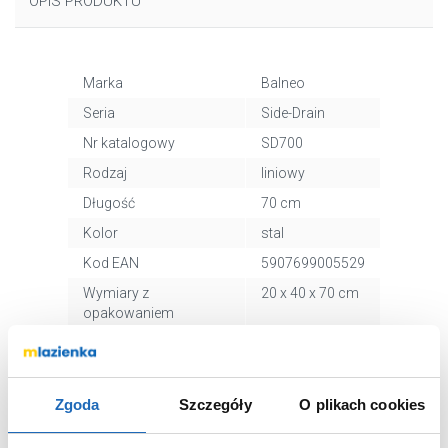
OPIS PRODUKTU
Marka
Balneo
Seria
Side-Drain
Nr katalogowy
SD700
Rodzaj
liniowy
Długość
70 cm
Kolor
stal
Kod EAN
5907699005529
Wymiary z
20 x 40 x 70 cm
opakowaniem
Waga z opakowaniem
2,50 kg
Dane producenta
Zobacz
Zgoda
Szczegóły
O plikach cookies