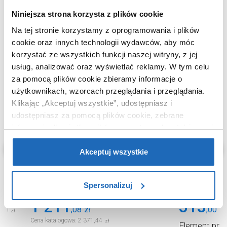
Niniejsza strona korzysta z plików cookie
KUPOWANE Z
Na tej stronie korzystamy z oprogramowania i plików
cookie oraz innych technologii wydawców, aby móc
korzystać ze wszystkich funkcji naszej witryny, z jej
usług, analizować oraz wyświetlać reklamy.
W tym celu
za pomocą plików cookie zbieramy informacje o
użytkownikach, wzorcach przeglądania i przeglądania.
Klikając „Akceptuj wszystkie”, udostępniasz i
udostępniasz za pomocą plików cookie, zebrane
informacje dla użytkowników zewnętrznych, a także nasi
partnerzy reklamowi.
Jeśli chcesz, włącz „Tylko
wymagane pliki cookie”.
Pamiętaj jednak, że
Akceptuj wszystkie
zablokowane niektóre pliki cookie mogą mieć wpływ na
sposób dostarczania treści niedostosowanych do potrzeb
Spersonalizuj
użytkowników.
1 211
313
,
08
zł
,
00
zł
,
70
zł
Aby uzyskać więcej informacji na temat plików plików
Cena katalogowa:
2 371
,
44
zł
cookie, kliknij „Ustawienia plików cookie”.
Jeśli chcesz
Element pod