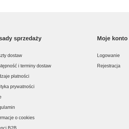
sady sprzedaży
Moje konto
zty dostaw
Logowanie
tępność i terminy dostaw
Rejestracja
zaje płatności
ityka prywatności
e
ulamin
ormacje o cookies
enci B2B