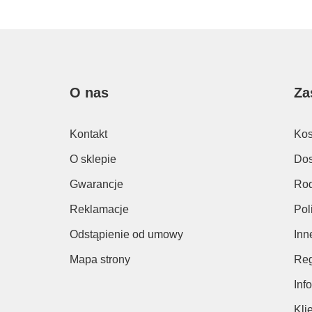
O nas
Za
Kontakt
Kos
O sklepie
Dos
Gwarancje
Rod
Reklamacje
Pol
Odstąpienie od umowy
Inn
Mapa strony
Reg
Inf
Kli