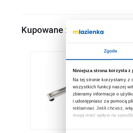
Kupowane z
Zgoda
Niniejsza strona korzysta z
Na tej stronie korzystamy z
wszystkich funkcji naszej wi
zbieramy informacje o użytk
i udostępniasz za pomocą pl
reklamowi.
Jeśli chcesz, wł
mogą mieć wpływ na sposób 
Aby uzyskać więcej informacj