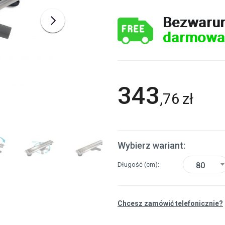
Bezwaru
darmowa
343
,
76
zł
Wybierz wariant:
Długość
(cm)
80
Chcesz zamówić telefonicznie?