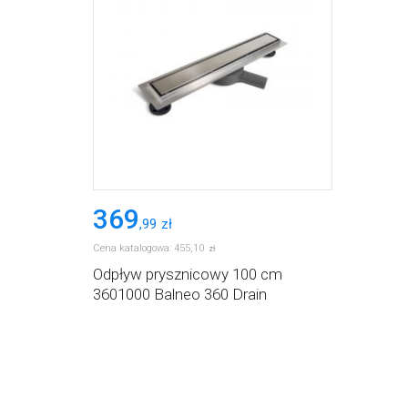
369
,
99
zł
Cena katalogowa:
455
,
10
zł
Odpływ prysznicowy 100 cm
3601000 Balneo 360 Drain