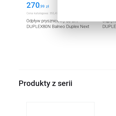
270
273
więcej informacji na temat pl
,
99
zł
Cena katalogowa:
355
,
47
zł
Odpływ prysznicowy 80 cm
Odpływ
DUPLEX80N Balneo Duplex Next
DUPLEX
Produkty z serii