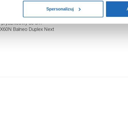
ików cookie i tego, dlaczego ich przepisy, przejdź do zakładu „I
,
00
zł
Spersonalizuj
 prysznicowy 60 cm
60N Balneo Duplex Next