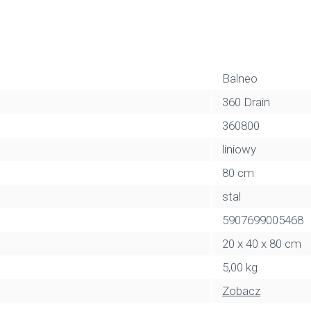
Balneo
360 Drain
360800
liniowy
80 cm
stal
5907699005468
20 x 40 x 80 cm
5,00 kg
Zobacz