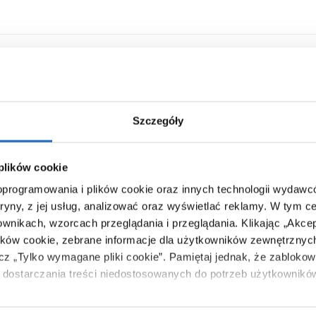
Szczegóły
 plików cookie
 oprogramowania i plików cookie oraz innych technologii wydaw
tryny, z jej usług, analizować oraz wyświetlać reklamy.
W tym ce
ownikach, wzorcach przeglądania i przeglądania.
Klikając „Akce
ików cookie, zebrane informacje dla użytkowników zewnętrznych
ącz „Tylko wymagane pliki cookie”.
Pamiętaj jednak, że zablokowa
dostarczania treści niedostosowanych do potrzeb użytkownikó
i na temat plików plików cookie, kliknij „Ustawienia plików cook