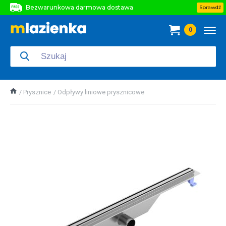
Bezwarunkowa darmowa dostawa
Sprawdź
Bezwarunkowa darmowa dostawa
0
Bezwarunkowa darmowa dostawa
Prysznice
Odpływy liniowe prysznicowe