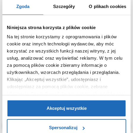
Zgoda
Szczegóły
O plikach cookies
Waga z opakowaniem
2,80 kg
Dane producenta
Zobacz
Niniejsza strona korzysta z plików cookie
Na tej stronie korzystamy z oprogramowania i plików
cookie oraz innych technologii wydawców, aby móc
korzystać ze wszystkich funkcji naszej witryny, z jej
KUPOWANE Z
usług, analizować oraz wyświetlać reklamy.
W tym celu
za pomocą plików cookie zbieramy informacje o
użytkownikach, wzorcach przeglądania i przeglądania.
Klikając „Akceptuj wszystkie”, udostępniasz i
udostępniasz za pomocą plików cookie, zebrane
informacje dla użytkowników zewnętrznych, a także nasi
partnerzy reklamowi.
Jeśli chcesz, włącz „Tylko
wymagane pliki cookie”.
Pamiętaj jednak, że
Akceptuj wszystkie
zablokowane niektóre pliki cookie mogą mieć wpływ na
sposób dostarczania treści niedostosowanych do potrzeb
Spersonalizuj
użytkowników.