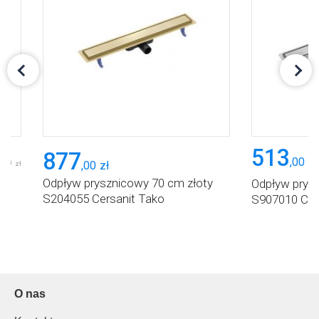
513
877
,
00
zł
,
00
,
00
zł
zł
Odpływ prysznicowy 70 cm złoty
Odpływ prys
S204055 Cersanit Tako
S907010 Cer
O nas