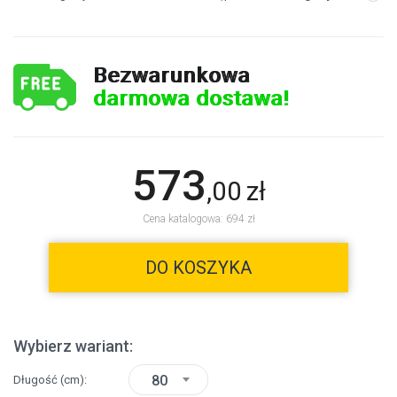
Bezwarunkowa
darmowa dostawa!
573
,
00
zł
Cena katalogowa: 694 zł
DO KOSZYKA
Wybierz wariant:
80
Długość
(cm)