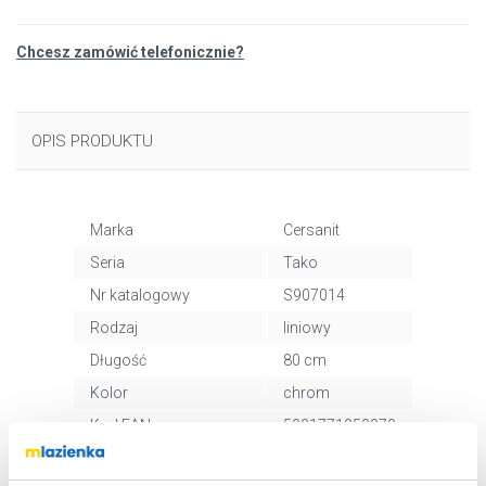
Chcesz zamówić telefonicznie?
OPIS PRODUKTU
Marka
Cersanit
Seria
Tako
Nr katalogowy
S907014
Rodzaj
liniowy
Długość
80 cm
Kolor
chrom
Kod EAN
5901771050070
Wymiary z
12 x 90 x 13 cm
opakowaniem