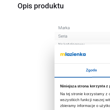
Opis produktu
Marka
Seria
Nr katalogowy
Rodzaj
Długość
Kolor
Zgoda
Kod EAN
Wymiary z opakowaniem
Niniejsza strona korzysta z
Na tej stronie korzystamy z
Waga z opakowaniem
wszystkich funkcji naszej wi
Dane producenta
zbieramy informacje o użytk