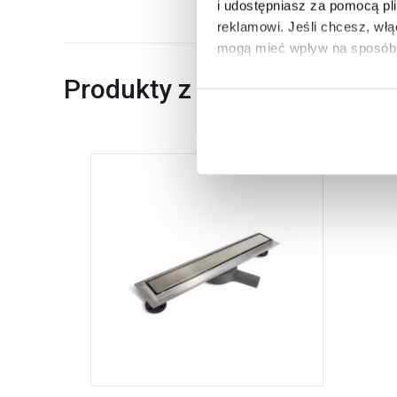
i udostępniasz za pomocą pl
reklamowi.
Jeśli chcesz, wł
mogą mieć wpływ na sposób 
Produkty z serii
Aby uzyskać więcej informacj
więcej informacji na temat pl