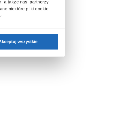
, a także nasi partnerzy
ne niektóre pliki cookie
w.
ie”.
Jeśli chcesz uzyskać
nformacje o plikach cookie”.
Akceptuj wszystkie