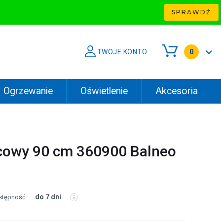
SPRAWDŹ
TWOJE KONTO
0
Ogrzewanie
Oświetlenie
Akcesoria
cowy 90 cm 360900 Balneo
do 7 dni
stępność: