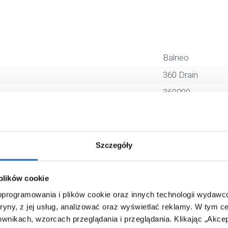
Balneo
360 Drain
360900
liniowy
90 cm
stal
Szczegóły
5907699005475
20 x 40 x 90 cm
 plików cookie
 oprogramowania i plików cookie oraz innych technologii wydaw
5,00 kg
tryny, z jej usług, analizować oraz wyświetlać reklamy.
W tym ce
Zobacz
ownikach, wzorcach przeglądania i przeglądania.
Klikając „Akce