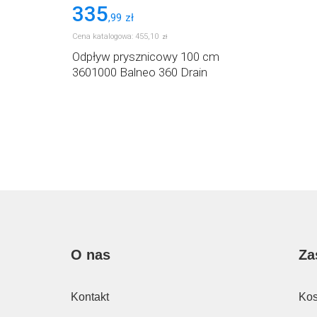
335
,
99
zł
Cena katalogowa:
455
,
10
zł
Odpływ prysznicowy 100 cm
3601000 Balneo 360 Drain
O nas
Za
Kontakt
Kos