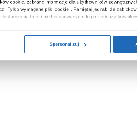
ików cookie, zebrane informacje dla użytkowników zewnętrznych
ącz „Tylko wymagane pliki cookie”.
Pamiętaj jednak, że zablokowa
dostarczania treści niedostosowanych do potrzeb użytkownikó
i na temat plików plików cookie, kliknij „Ustawienia plików cook
ików cookie i tego, dlaczego ich przepisy, przejdź do zakładu „I
Spersonalizuj