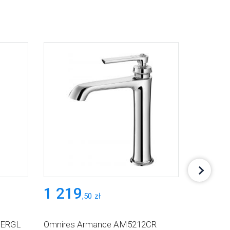
1 219
1 46
,
50
zł
CERGL
Omnires Armance AM5212CR
Bateria 