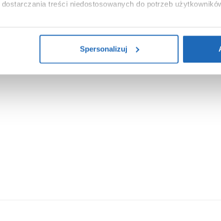
dostarczania treści niedostosowanych do potrzeb użytkownikó
i na temat plików plików cookie, kliknij „Ustawienia plików cook
ików cookie i tego, dlaczego ich przepisy, przejdź do zakładu „I
Spersonalizuj