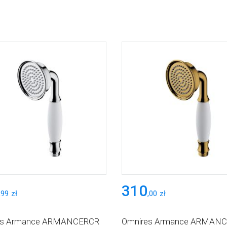
310
,
99
zł
,
00
zł
es Armance ARMANCERCR
Omnires Armance ARMAN