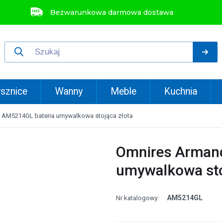
Bezwarunkowa darmowa dostawa
sznice
Wanny
Meble
Kuchnia
 AM5214GL bateria umywalkowa stojąca złota
Omnires Arman
umywalkowa sto
AM5214GL
Nr katalogowy: