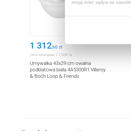
mogą mieć wpływ na sposób 
Aby uzyskać więcej informacj
więcej informacji na temat pl
1 312
,
60
zł
Cena katalogowa:
2 174
,
89
zł
Umywalka 43x29 cm owalna
podblatowa biała 4A5300R1 Villeroy
& Boch Loop & Friends