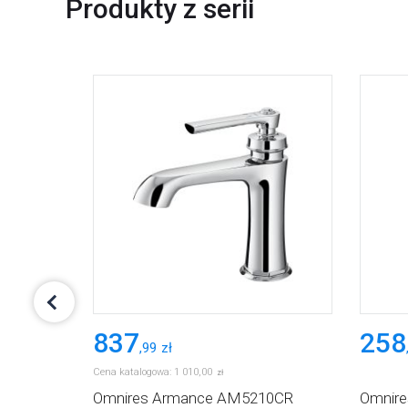
Produkty z serii
837
258
,
99
zł
Cena katalogowa:
1 010
,
00
zł
ANCEPORB
Omnires Armance AM5210CR
Omnir