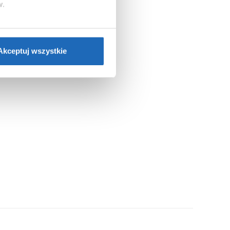
w.
ie”.
Jeśli chcesz uzyskać
nformacje o plikach cookie”.
Akceptuj wszystkie