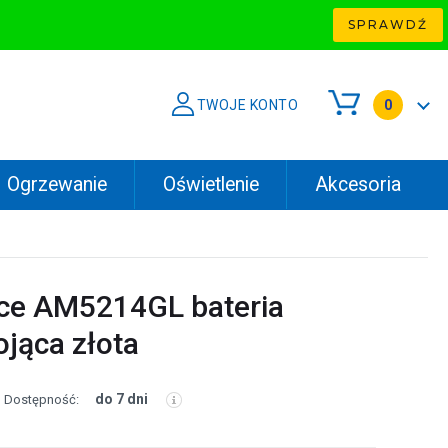
SPRAWDŹ
TWOJE KONTO
0
Ogrzewanie
Oświetlenie
Akcesoria
ce AM5214GL bateria
jąca złota
do 7 dni
Dostępność: