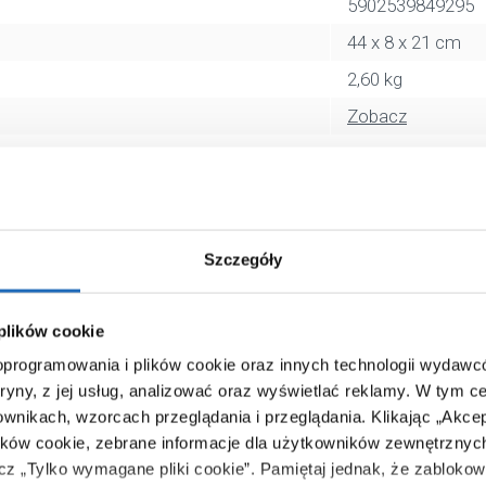
5902539849295
44 x 8 x 21 cm
2,60 kg
Zobacz
Szczegóły
 plików cookie
 oprogramowania i plików cookie oraz innych technologii wydaw
tryny, z jej usług, analizować oraz wyświetlać reklamy.
W tym ce
ownikach, wzorcach przeglądania i przeglądania.
Klikając „Akce
ików cookie, zebrane informacje dla użytkowników zewnętrznych
ącz „Tylko wymagane pliki cookie”.
Pamiętaj jednak, że zablokowa