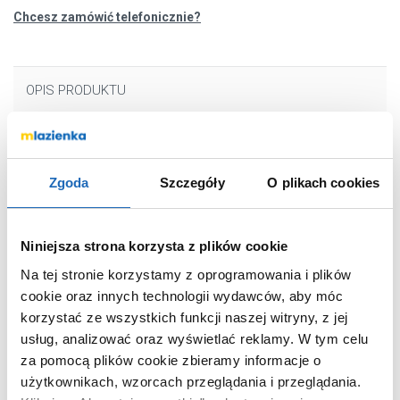
Chcesz zamówić telefonicznie?
OPIS PRODUKTU
Marka
Omnires
Zgoda
Szczegóły
O plikach cookies
Seria
Baretti
Nr katalogowy
BA7835CR
Montaż
podtynkowa
Niniejsza strona korzysta z plików cookie
Typ
jednouchwytowa
Na tej stronie korzystamy z oprogramowania i plików
cookie oraz innych technologii wydawców, aby móc
Termostat
bez termostatu
korzystać ze wszystkich funkcji naszej witryny, z jej
Zestaw natryskowy
nie
usług, analizować oraz wyświetlać reklamy.
W tym celu
Kolor
chrom
za pomocą plików cookie zbieramy informacje o
Kod EAN
5902539818727
użytkownikach, wzorcach przeglądania i przeglądania.