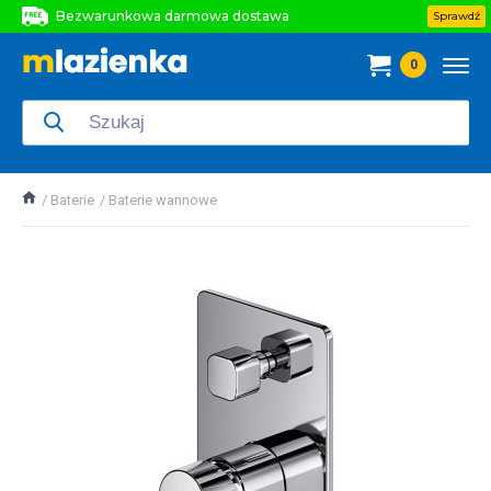
Bezwarunkowa darmowa dostawa
Sprawdź
Bezwarunkowa darmowa dostawa
0
Bezwarunkowa darmowa dostawa
Baterie
Baterie wannowe