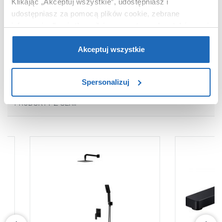
Klikając „Akceptuj wszystkie”, udostępniasz i
Wymiary z
22 x 10 x 18 cm
opakowaniem
udostępniasz za pomocą plików cookie, zebrane
informacje dla użytkowników zewnętrznych, a także nasi
Waga z opakowaniem
1,76 kg
partnerzy reklamowi.
Jeśli chcesz, włącz „Tylko
Dane producenta
Zobacz
wymagane pliki cookie”.
Pamiętaj jednak, że
Akceptuj wszystkie
zablokowane niektóre pliki cookie mogą mieć wpływ na
sposób dostarczania treści niedostosowanych do potrzeb
Spersonalizuj
użytkowników.
PRODUKTY Z SERII
Aby uzyskać więcej informacji na temat plików plików
cookie, kliknij „Ustawienia plików cookie”.
Jeśli chcesz
uzyskać więcej informacji na temat plików cookie i tego,
dlaczego ich przepisy, przejdź do zakładu „Informacje o
plikach cookie”.