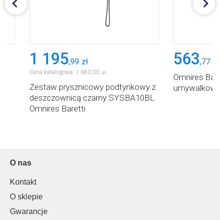
1 195
563
,
99
zł
,
77
zł
Cena katalogowa:
1 680
,
00
zł
Omnires Bare
Zestaw prysznicowy podtynkowy z
umywalkow
deszczownicą czarny SYSBA10BL
Omnires Baretti
O nas
Kontakt
O sklepie
Gwarancje