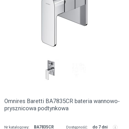
Omnires Baretti BA7835CR bateria wannowo-
prysznicowa podtynkowa
BA7835CR
do 7 dni
Nr katalogowy:
Dostępność: