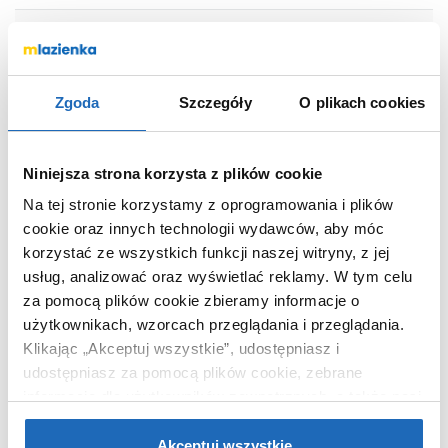
OPIS PRODUKTU
Zgoda
Szczegóły
O plikach cookies
Marka
Omnires
Seria
Bidetta
Niniejsza strona korzysta z plików cookie
Nr katalogowy
BIDETTA3RCR
Na tej stronie korzystamy z oprogramowania i plików
Kolor
chrom
cookie oraz innych technologii wydawców, aby móc
Kod EAN
5902539850055
korzystać ze wszystkich funkcji naszej witryny, z jej
Wymiary z
6 x 3 x 13 cm
usług, analizować oraz wyświetlać reklamy.
W tym celu
opakowaniem
za pomocą plików cookie zbieramy informacje o
Waga z opakowaniem
0,25 kg
użytkownikach, wzorcach przeglądania i przeglądania.
Klikając „Akceptuj wszystkie”, udostępniasz i
Dane producenta
Zobacz
udostępniasz za pomocą plików cookie, zebrane
informacje dla użytkowników zewnętrznych, a także nasi
partnerzy reklamowi.
Jeśli chcesz, włącz „Tylko
wymagane pliki cookie”.
Pamiętaj jednak, że
Akceptuj wszystkie