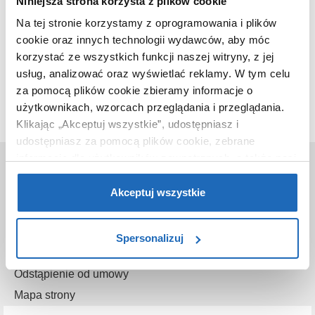
Niniejsza strona korzysta z plików cookie
Na tej stronie korzystamy z oprogramowania i plików
cookie oraz innych technologii wydawców, aby móc
Ten produkt nie jest już dostępny w naszej ofercie.
korzystać ze wszystkich funkcji naszej witryny, z jej
usług, analizować oraz wyświetlać reklamy.
W tym celu
za pomocą plików cookie zbieramy informacje o
użytkownikach, wzorcach przeglądania i przeglądania.
Klikając „Akceptuj wszystkie”, udostępniasz i
udostępniasz za pomocą plików cookie, zebrane
informacje dla użytkowników zewnętrznych, a także nasi
O nas
partnerzy reklamowi.
Jeśli chcesz, włącz „Tylko
Kontakt
wymagane pliki cookie”.
Pamiętaj jednak, że
Akceptuj wszystkie
zablokowane niektóre pliki cookie mogą mieć wpływ na
O sklepie
sposób dostarczania treści niedostosowanych do potrzeb
Gwarancje
Spersonalizuj
użytkowników.
Reklamacje
Odstąpienie od umowy
Aby uzyskać więcej informacji na temat plików plików
cookie, kliknij „Ustawienia plików cookie”.
Jeśli chcesz
Mapa strony
uzyskać więcej informacji na temat plików cookie i tego,