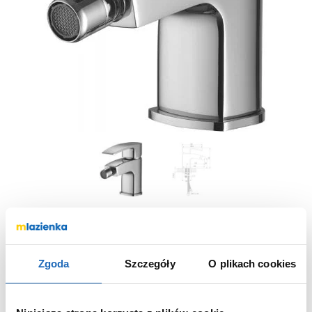
Omnires Murray MU6120CR bateria bidetowa
Zgoda
Szczegóły
O plikach cookies
MU6120CR
Nr katalogowy: