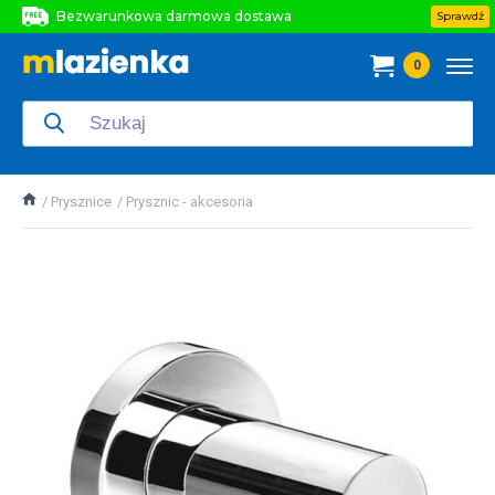
Bezwarunkowa darmowa dostawa
Sprawdź
Bezwarunkowa darmowa dostawa
0
Bezwarunkowa darmowa dostawa
Prysznice
Prysznic - akcesoria