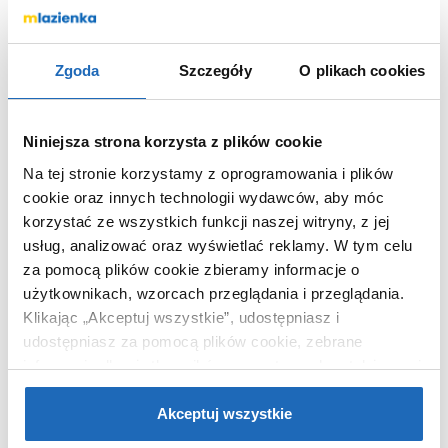
Marka
Omnires
Nr katalogowy
S008CR
Zgoda
Szczegóły
O plikach cookies
Rodzaj
przyłącze
kątowe
Niniejsza strona korzysta z plików cookie
Kolor
chrom
Na tej stronie korzystamy z oprogramowania i plików
Kod EAN
5908223780998
cookie oraz innych technologii wydawców, aby móc
Wymiary z
5 x 5 x 8 cm
korzystać ze wszystkich funkcji naszej witryny, z jej
opakowaniem
usług, analizować oraz wyświetlać reklamy.
W tym celu
Waga z opakowaniem
0,17 kg
za pomocą plików cookie zbieramy informacje o
Dane producenta
Zobacz
użytkownikach, wzorcach przeglądania i przeglądania.
Klikając „Akceptuj wszystkie”, udostępniasz i
udostępniasz za pomocą plików cookie, zebrane
informacje dla użytkowników zewnętrznych, a także nasi
partnerzy reklamowi.
Jeśli chcesz, włącz „Tylko
KUPOWANE Z
wymagane pliki cookie”.
Pamiętaj jednak, że
Akceptuj wszystkie
zablokowane niektóre pliki cookie mogą mieć wpływ na