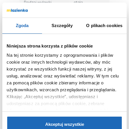
Rodzaj wylewki
stała
Kolor
chrom
Termostat
bez termostatu
Zgoda
Szczegóły
O plikach cookies
Kod EAN
5901867779526
Wymiary z
37 x 7 x 22 cm
opakowaniem
Niniejsza strona korzysta z plików cookie
Waga z opakowaniem
1,90 kg
Na tej stronie korzystamy z oprogramowania i plików
Dane producenta
Zobacz
cookie oraz innych technologii wydawców, aby móc
korzystać ze wszystkich funkcji naszej witryny, z jej
usług, analizować oraz wyświetlać reklamy.
W tym celu
za pomocą plików cookie zbieramy informacje o
użytkownikach, wzorcach przeglądania i przeglądania.
KUPOWANE Z
Klikając „Akceptuj wszystkie”, udostępniasz i
udostępniasz za pomocą plików cookie, zebrane
informacje dla użytkowników zewnętrznych, a także nasi
partnerzy reklamowi.
Jeśli chcesz, włącz „Tylko
wymagane pliki cookie”.
Pamiętaj jednak, że
Akceptuj wszystkie