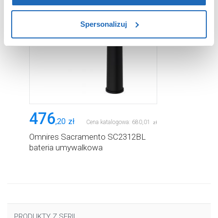
zablokowane niektóre pliki cookie mogą mieć wpływ na
sposób dostarczania treści niedostosowanych do potrzeb
Spersonalizuj
użytkowników.
Aby uzyskać więcej informacji na temat plików plików
cookie, kliknij „Ustawienia plików cookie”.
Jeśli chcesz
uzyskać więcej informacji na temat plików cookie i tego,
dlaczego ich przepisy, przejdź do zakładu „Informacje o
plikach cookie”.
476
,
20
zł
Cena katalogowa:
680
,
01
zł
Omnires Sacramento SC2312BL
bateria umywalkowa
PRODUKTY Z SERII