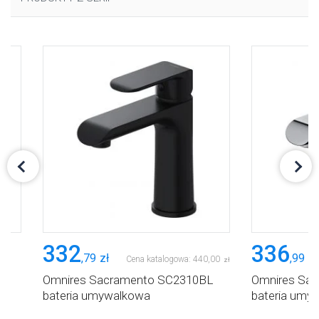
332
336
,
79
zł
,
99
zł
Cena katalogowa:
440
,
00
zł
L
Omnires Sacramento SC2310BL
Omnires Sa
bateria umywalkowa
bateria umy