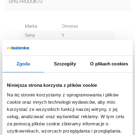
OPIS PRODUKTU
Marka
Omnires
Seria
Y
Nr
SYSYW01CP
katalogowy
Rodzaj baterii
zwykła
Zgoda
Szczegóły
O plikach cookies
Montaż
podtynkowy
W zestawie
bateria z przełącznikiem,
wylewka wannowa,
Niniejsza strona korzysta z plików cookie
słuchawka prysznicowa,
Na tej stronie korzystamy z oprogramowania i plików
wąż prysznicowy,
przyłącze kątowe
cookie oraz innych technologii wydawców, aby móc
korzystać ze wszystkich funkcji naszej witryny, z jej
Kolor
miedź
usług, analizować oraz wyświetlać reklamy.
W tym celu
Kod EAN
5902539850260
za pomocą plików cookie zbieramy informacje o
Wymiary z
20 x 17 x 24 cm
użytkownikach, wzorcach przeglądania i przeglądania.
opakowaniem