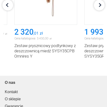
2 320
1 993
,
01
zł
,
6
,
00
zł
Cena katalogowa:
3 430
,
00
Cena katalogowa:
zł
wa
Zestaw prysznicowy podtynkowy z
Zestaw prys
deszczownicą miedź SYSY35CPB
deszczownic
Omnires Y
SYSY35GR O
O nas
Kontakt
O sklepie
Gwarancje