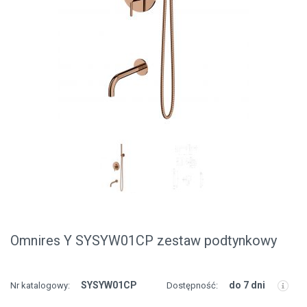
Omnires Y SYSYW01CP zestaw podtynkowy
SYSYW01CP
do 7 dni
Nr katalogowy:
Dostępność: