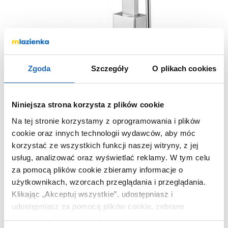
Zgoda
Szczegóły
O plikach cookies
Niniejsza strona korzysta z plików cookie
Paffoni Level LEA877CR bateria umywalkowa
Na tej stronie korzystamy z oprogramowania i plików
stojąca chrom
cookie oraz innych technologii wydawców, aby móc
korzystać ze wszystkich funkcji naszej witryny, z jej
usług, analizować oraz wyświetlać reklamy.
W tym celu
LEA877CR
Nr katalogowy:
za pomocą plików cookie zbieramy informacje o
użytkownikach, wzorcach przeglądania i przeglądania.
Klikając „Akceptuj wszystkie”, udostępniasz i
udostępniasz za pomocą plików cookie, zebrane
Ten produkt nie jest już dostępny w naszej ofercie.
informacje dla użytkowników zewnętrznych, a także nasi