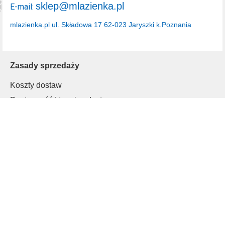
sklep@mlazienka.pl
E-mail:
mlazienka.pl
ul. Składowa 17
62-023 Jaryszki k.Poznania
Zasady sprzedaży
Koszty dostaw
Dostępność i terminy dostaw
Rodzaje płatności
Polityka prywatności
Inne
Regulamin
Informacje o cookies
Klienci B2B
Moje konto