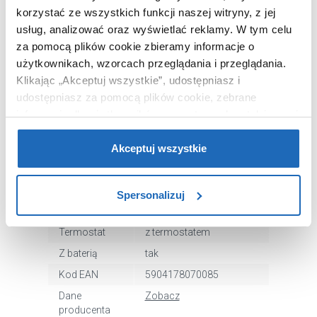
korzystać ze wszystkich funkcji naszej witryny, z jej
usług, analizować oraz wyświetlać reklamy.
W tym celu
Chcesz zamówić telefonicznie?
za pomocą plików cookie zbieramy informacje o
użytkownikach, wzorcach przeglądania i przeglądania.
Klikając „Akceptuj wszystkie”, udostępniasz i
OPIS PRODUKTU
udostępniasz za pomocą plików cookie, zebrane
informacje dla użytkowników zewnętrznych, a także nasi
partnerzy reklamowi.
Jeśli chcesz, włącz „Tylko
wymagane pliki cookie”.
Pamiętaj jednak, że
Akceptuj wszystkie
Marka
Corsan
zablokowane niektóre pliki cookie mogą mieć wpływ na
Seria
LED Kaskada
sposób dostarczania treści niedostosowanych do potrzeb
Spersonalizuj
Nr
A013ATNEWLEDCZARNY
użytkowników.
katalogowy
Termostat
z termostatem
Aby uzyskać więcej informacji na temat plików plików
cookie, kliknij „Ustawienia plików cookie”.
Jeśli chcesz
Z baterią
tak
uzyskać więcej informacji na temat plików cookie i tego,
Kod EAN
5904178070085
dlaczego ich przepisy, przejdź do zakładu „Informacje o
Dane
Zobacz
plikach cookie”.
producenta