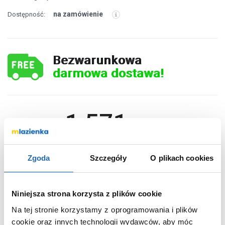
na zamówienie
Dostępność:
Bezwarunkowa
darmowa dostawa!
1 571
,
98
zł
DO KOSZYKA
Zgoda
Szczegóły
O plikach cookies
Niniejsza strona korzysta z plików cookie
Wybierz wariant:
Na tej stronie korzystamy z oprogramowania i plików
Tak
Termostat
cookie oraz innych technologii wydawców, aby móc