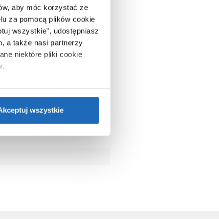
ców, aby móc korzystać ze
lu za pomocą plików cookie
ptuj wszystkie”, udostępniasz
, a także nasi partnerzy
ne niektóre pliki cookie
w.
ie”.
Jeśli chcesz uzyskać
nformacje o plikach cookie”.
Akceptuj wszystkie