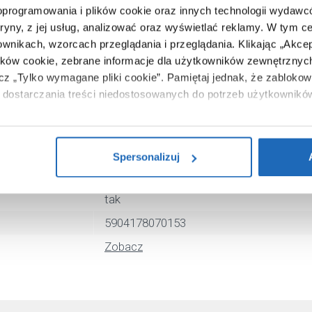
 oprogramowania i plików cookie oraz innych technologii wydaw
tryny, z jej usług, analizować oraz wyświetlać reklamy.
W tym ce
ownikach, wzorcach przeglądania i przeglądania.
Klikając „Akce
ików cookie, zebrane informacje dla użytkowników zewnętrznych
ącz „Tylko wymagane pliki cookie”.
Pamiętaj jednak, że zablokowa
dostarczania treści niedostosowanych do potrzeb użytkownikó
Corsan
LED Kaskada
i na temat plików plików cookie, kliknij „Ustawienia plików cook
ików cookie i tego, dlaczego ich przepisy, przejdź do zakładu „I
A013ATNEWLEDSREBRNY
Spersonalizuj
z termostatem
tak
5904178070153
Zobacz