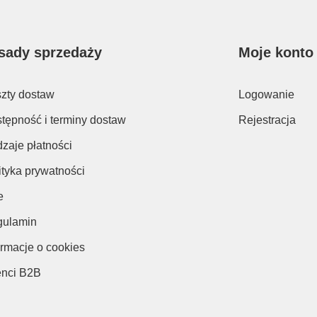
sady sprzedaży
Moje konto
zty dostaw
Logowanie
tępność i terminy dostaw
Rejestracja
zaje płatności
ityka prywatności
e
ulamin
ormacje o cookies
enci B2B