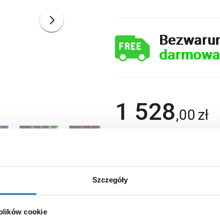
Bezwaru
darmowa
1 528
,
00
zł
Wybierz wariant:
Termostat
Tak
Szczegóły
 plików cookie
Chcesz zamówić telefonicznie?