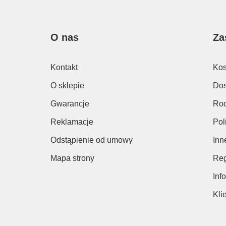
O nas
Za
Kontakt
Kos
O sklepie
Dos
Gwarancje
Rod
Reklamacje
Pol
Odstąpienie od umowy
Inn
Mapa strony
Reg
Inf
Kli