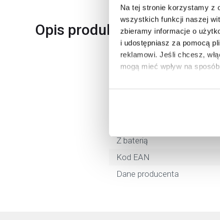
Na tej stronie korzystamy z
wszystkich funkcji naszej wi
Opis produktu
zbieramy informacje o użytk
i udostępniasz za pomocą pl
reklamowi.
Jeśli chcesz, wł
mogą mieć wpływ na sposób 
Marka
Seria
Aby uzyskać więcej informacj
więcej informacji na temat pl
Nr katalogowy
Termostat
Z baterią
Kod EAN
Dane producenta