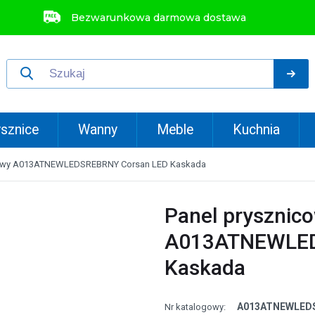
Bezwarunkowa darmowa dostawa
sznice
Wanny
Meble
Kuchnia
cowy A013ATNEWLEDSREBRNY Corsan LED Kaskada
Panel prysznic
A013ATNEWLED
Kaskada
A013ATNEWLED
Nr katalogowy: