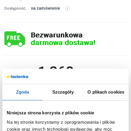
na zamówienie
Dostępność:
Bezwarunkowa
darmowa dostawa!
1 268
,
00
zł
DO KOSZYKA
Zgoda
Szczegóły
O plikach cookies
Niniejsza strona korzysta z plików cookie
Wybierz wariant:
Na tej stronie korzystamy z oprogramowania i plików
Nie
Termostat
cookie oraz innych technologii wydawców, aby móc