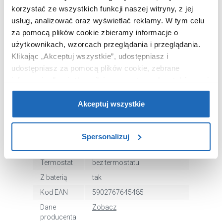
korzystać ze wszystkich funkcji naszej witryny, z jej
usług, analizować oraz wyświetlać reklamy.
W tym celu
Chcesz zamówić telefonicznie?
za pomocą plików cookie zbieramy informacje o
użytkownikach, wzorcach przeglądania i przeglądania.
Klikając „Akceptuj wszystkie”, udostępniasz i
OPIS PRODUKTU
udostępniasz za pomocą plików cookie, zebrane
informacje dla użytkowników zewnętrznych, a także nasi
partnerzy reklamowi.
Jeśli chcesz, włącz „Tylko
wymagane pliki cookie”.
Pamiętaj jednak, że
Akceptuj wszystkie
Marka
Corsan
zablokowane niektóre pliki cookie mogą mieć wpływ na
Seria
Kaskada
sposób dostarczania treści niedostosowanych do potrzeb
Spersonalizuj
Nr
A014AMKASKADASREBRNY
użytkowników.
katalogowy
Termostat
bez termostatu
Aby uzyskać więcej informacji na temat plików plików
cookie, kliknij „Ustawienia plików cookie”.
Jeśli chcesz
Z baterią
tak
uzyskać więcej informacji na temat plików cookie i tego,
Kod EAN
5902767645485
dlaczego ich przepisy, przejdź do zakładu „Informacje o
Dane
Zobacz
plikach cookie”.
producenta