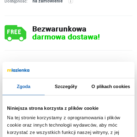
na zamówienie
Dostępność:
Bezwarunkowa
darmowa dostawa!
1 298
,
00
zł
DO KOSZYKA
Zgoda
Szczegóły
O plikach cookies
Niniejsza strona korzysta z plików cookie
Wybierz wariant:
Na tej stronie korzystamy z oprogramowania i plików
cookie oraz innych technologii wydawców, aby móc
Nie
Termostat
korzystać ze wszystkich funkcji naszej witryny, z jej