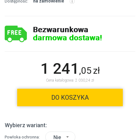
na zamówienie
Dostępność:
Bezwarunkowa
darmowa dostawa!
1 241
,
05
zł
Cena katalogowa: 2 030,24 zł
DO KOSZYKA
Wybierz wariant:
Nie
Powłoka ochronna