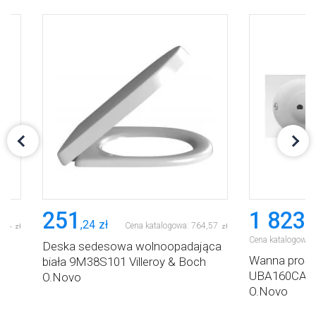
251
1 823
,
24
zł
,
9
,
73
Cena katalogowa:
764
,
57
zł
zł
Cena katalogowa:
na
Deska sedesowa wolnoopadająca
Wanna prost
 &
biała 9M38S101 Villeroy & Boch
UBA160CAS2V
O.Novo
O.Novo