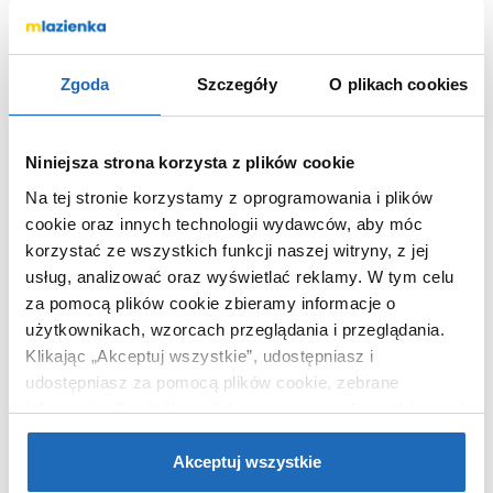
ochronna
Kod EAN
4022693430496
Wymiary z
28 x 49 x 24 cm
Zgoda
Szczegóły
O plikach cookies
opakowaniem
Waga z
11,36 kg
opakowaniem
Niniejsza strona korzysta z plików cookie
Dane producenta
Zobacz
Na tej stronie korzystamy z oprogramowania i plików
cookie oraz innych technologii wydawców, aby móc
korzystać ze wszystkich funkcji naszej witryny, z jej
usług, analizować oraz wyświetlać reklamy.
W tym celu
za pomocą plików cookie zbieramy informacje o
WARTO DOKUPIĆ
użytkownikach, wzorcach przeglądania i przeglądania.
Klikając „Akceptuj wszystkie”, udostępniasz i
udostępniasz za pomocą plików cookie, zebrane
informacje dla użytkowników zewnętrznych, a także nasi
partnerzy reklamowi.
Jeśli chcesz, włącz „Tylko
wymagane pliki cookie”.
Pamiętaj jednak, że
Akceptuj wszystkie
zablokowane niektóre pliki cookie mogą mieć wpływ na